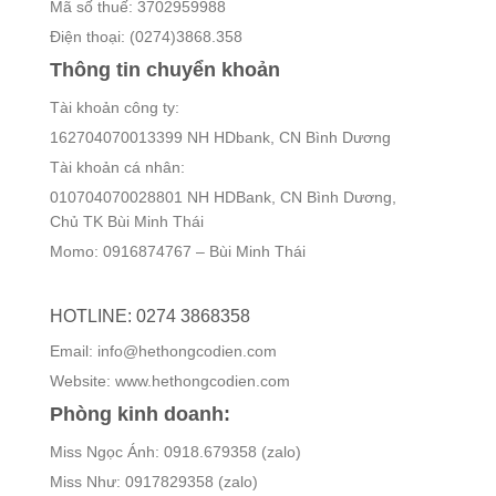
Mã số thuế: 3702959988
Điện thoại: (0274)3868.358
Thông tin chuyển khoản
Tài khoản công ty:
162704070013399 NH HDbank, CN Bình Dương
Tài khoản cá nhân:
010704070028801 NH HDBank, CN Bình Dương,
Chủ TK Bùi Minh Thái
Momo: 0916874767 – Bùi Minh Thái
HOTLINE: 0274 3868358
Email: info@hethongcodien.com
Website: www.hethongcodien.com
Phòng kinh doanh:
Miss Ngọc Ánh: 0918.679358 (zalo)
Miss Như: 0917829358 (zalo)