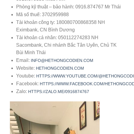
Phòng kỹ thuật – bảo hành: 0916.874767 Mr Thái
Mã số thuế: 3702959988
Tài khoản công ty: 180080700868358 NH
Eximbank, CN Bình Dương
Tài khoản cá nhân: 050112274283 NH
Sacombank, Chi nhánh Bắc Tân Uyên, Chủ TK
Bùi Minh Thái
Email:
INFO@HETHONGCODIEN.COM
Website:
HETHONGCODIEN.COM
Youtube:
HTTPS://WWW.YOUTUBE.COM/@HETHONGCOD
Facebook:
HTTPS://WWW.FACEBOOK.COM/HETHONGCOD
Zalo:
HTTPS://ZALO.ME/0916874767