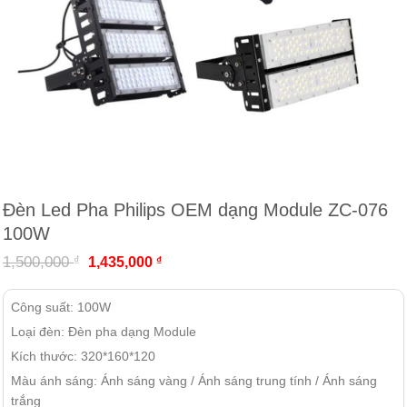
Đèn Led Pha Philips OEM dạng Module ZC-076
100W
Giá
Giá
₫
1,500,000
₫
1,435,000
gốc
hiện
là:
tại
1,500,000 ₫.
là:
Công suất: 100W
1,435,000 ₫.
Loại đèn: Đèn pha dạng Module
Kích thước: 320*160*120
Màu ánh sáng: Ánh sáng vàng / Ánh sáng trung tính / Ánh sáng
trắng