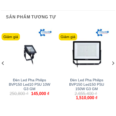
SẢN PHẨM TƯƠNG TỰ
Giảm giá
Giảm giá
Đèn Led Pha Philips
Đèn Led Pha Philips
BVP150 Led10 PSU 10W
BVP150 Led150 PSU
G3 GM
150W G3 GM
Giá
Giá
250,800
₫
2,655,400
₫
145,000
₫
gốc
hiện
Giá
Giá
1,510,000
₫
là:
tại
gốc
hiện
250,800 ₫.
là:
là:
tại
145,000 ₫.
2,655,400 ₫.
là:
1,510,000 