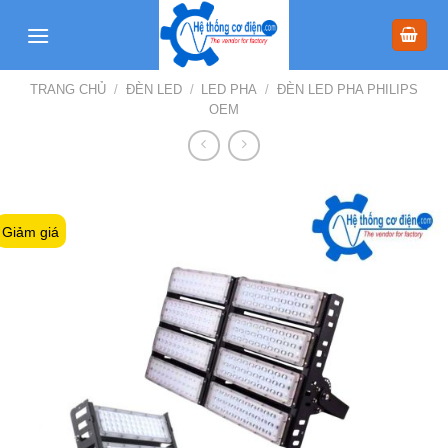
Skip
to
content
TRANG CHỦ
/
ĐÈN LED
/
LED PHA
/
ĐÈN LED PHA PHILIPS
OEM
Giảm giá