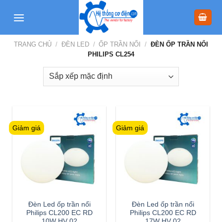
Skip
to
content
TRANG CHỦ
/
ĐÈN LED
/
ỐP TRẦN NỔI
/
ĐÈN ỐP TRẦN NỔI
PHILIPS CL254
Giảm giá
Giảm giá
Đèn Led ốp trần nổi
Đèn Led ốp trần nổi
Philips CL200 EC RD
Philips CL200 EC RD
10W HV 02
17W HV 02