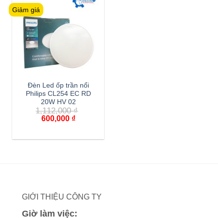
Giảm giá
Đèn Led ốp trần nổi
Philips CL254 EC RD
20W HV 02
1,112,000
₫
Giá
Giá
600,000
₫
gốc
hiện
là:
tại
1,112,000 ₫.
là:
600,000 ₫.
GIỚI THIỆU CÔNG TY
Giờ làm việc: