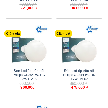
408,500
₫
669,000
₫
Giá
Giá
Giá
Giá
221,000
₫
361,000
₫
gốc
hiện
gốc
hiện
là:
tại
là:
tại
408,500 ₫.
là:
669,000 ₫.
là:
221,000 ₫.
361,000 ₫.
Giảm giá
Giảm giá
Đèn Led ốp trần nổi
Đèn Led ốp trần nổi
Philips CL254 EC RD
Philips CL254 EC RD
12W HV 02
17W HV 02
660,500
₫
880,000
₫
Giá
Giá
Giá
Giá
360,000
₫
475,000
₫
gốc
hiện
gốc
hiện
là:
tại
là:
tại
660,500 ₫.
là:
880,000 ₫.
là:
360,000 ₫.
475,000 ₫.