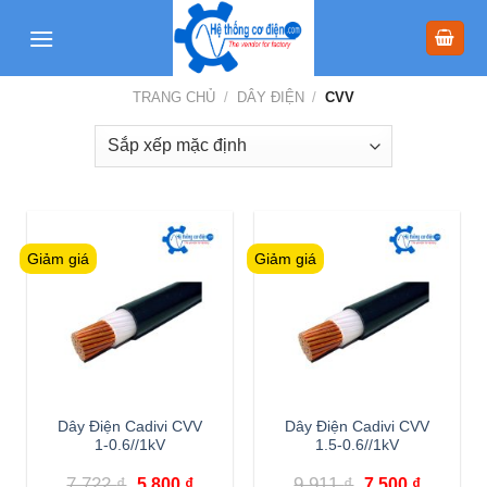
Skip
to
content
TRANG CHỦ
/
DÂY ĐIỆN
/
CVV
Giảm giá
Giảm giá
Dây Điện Cadivi CVV
Dây Điện Cadivi CVV
1-0.6//1kV
1.5-0.6//1kV
Giá
Giá
Giá
Giá
7,722
₫
9,911
₫
5,800
₫
7,500
₫