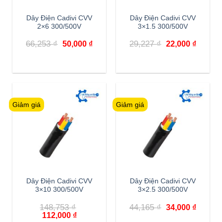
Dây Điện Cadivi CVV
Dây Điện Cadivi CVV
2×6 300/500V
3×1.5 300/500V
Giá
Giá
Giá
Giá
66,253
₫
29,227
₫
50,000
₫
22,000
₫
gốc
hiện
gốc
hiện
là:
tại
là:
tại
66,253 ₫.
là:
29,227 ₫.
là:
50,000 ₫.
22,000 
Giảm giá
Giảm giá
Dây Điện Cadivi CVV
Dây Điện Cadivi CVV
3×10 300/500V
3×2.5 300/500V
Giá
Giá
148,753
₫
44,165
₫
34,000
₫
gốc
hiện
Giá
Giá
112,000
₫