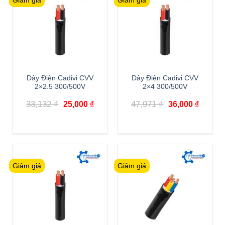
Giảm giá
Giảm giá
Dây Điện Cadivi CVV
Dây Điện Cadivi CVV
2×2.5 300/500V
2×4 300/500V
Giá
Giá
Giá
Giá
33,132
₫
47,971
₫
25,000
₫
36,000
₫
gốc
hiện
gốc
hiện
là:
tại
là:
tại
33,132 ₫.
là:
47,971 ₫.
là:
25,000 ₫.
36,000 
Giảm giá
Giảm giá