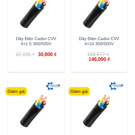
Dây Điện Cadivi CVV
Dây Điện Cadivi CVV
4×1.5 300/500V
4×10 300/500V
Giá
Giá
37,191
₫
193,677
₫
30,000
₫
gốc
hiện
Giá
Giá
146,000
₫
là:
tại
gốc
hiện
37,191 ₫.
là:
là:
tại
30,000 ₫.
193,677 ₫.
là:
146,000 ₫.
Giảm giá
Giảm giá