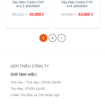
Dây Điện Cadivi CVV
Dây Điện Cadivi CVV
4×2.5 300/500V
4×4 300/500V
Giá
Giá
Giá
Giá
56,221
₫
82,830
₫
43,000
₫
63,000
₫
gốc
hiện
gốc
hiện
là:
tại
là:
tại
56,221 ₫.
là:
82,830 ₫.
là:
43,000 ₫.
63,000 
1
2
GIỚI THIỆU CÔNG TY
Giờ làm việc:
Thứ Hai – Thứ Sáu: 07h30-16h30
Thứ Bảy: 07h30-11h30
Chiều Thứ Bảy và Chủ Nhật nghỉ