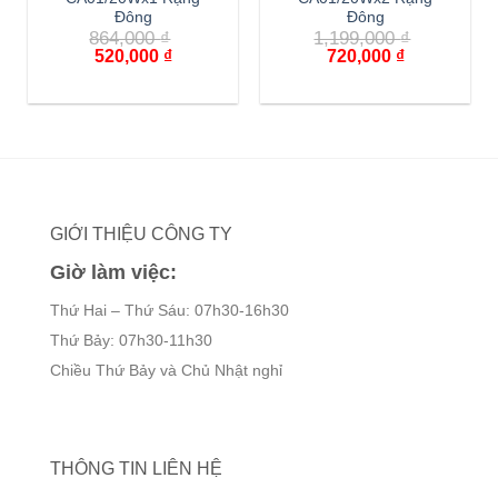
Đông
Đông
864,000
₫
1,199,000
₫
Giá
Giá
Giá
Giá
520,000
₫
720,000
₫
gốc
hiện
gốc
hiện
là:
tại
là:
tại
864,000 ₫.
là:
1,199,000 ₫.
là:
520,000 ₫.
720,000 ₫.
GIỚI THIỆU CÔNG TY
Giờ làm việc:
Thứ Hai – Thứ Sáu: 07h30-16h30
Thứ Bảy: 07h30-11h30
Chiều Thứ Bảy và Chủ Nhật nghỉ
THÔNG TIN LIÊN HỆ