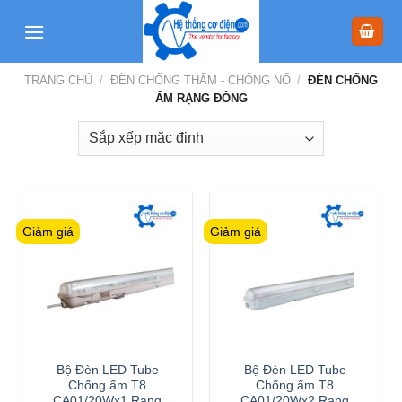
Skip
to
content
TRANG CHỦ
/
ĐÈN CHỐNG THẤM - CHỐNG NỔ
/
ĐÈN CHỐNG
ẨM RẠNG ĐÔNG
Giảm giá
Giảm giá
Bộ Đèn LED Tube
Bộ Đèn LED Tube
Chống ẩm T8
Chống ẩm T8
CA01/20Wx1 Rạng
CA01/20Wx2 Rạng