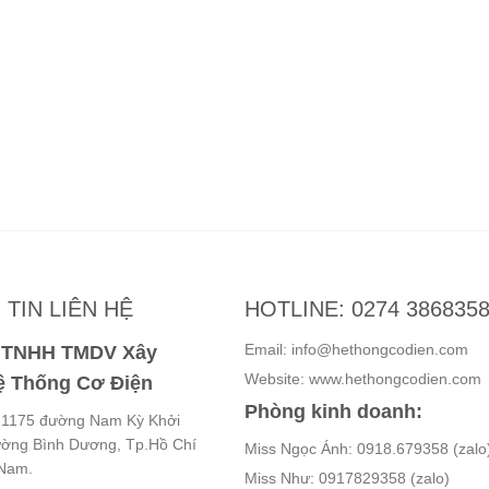
TIN LIÊN HỆ
HOTLINE: 0274 386835
Email: info@hethongcodien.com
y TNHH TMDV Xây
Website: www.hethongcodien.com
 Thống Cơ Điện
Phòng kinh doanh:
ố 1175 đường Nam Kỳ Khởi
ường Bình Dương, Tp.Hồ Chí
Miss Ngọc Ánh: 0918.679358 (zalo
 Nam.
Miss Như: 0917829358 (zalo)