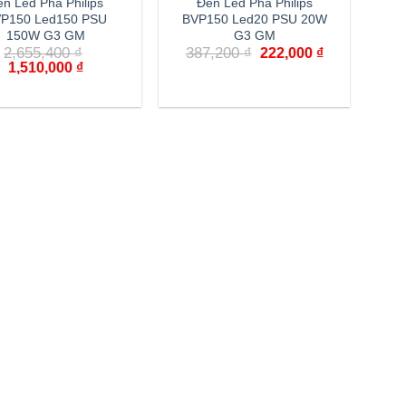
n Led Pha Philips
Đèn Led Pha Philips
P150 Led150 PSU
BVP150 Led20 PSU 20W
150W G3 GM
G3 GM
Giá
Giá
2,655,400
₫
387,200
₫
222,000
₫
gốc
hiện
Giá
Giá
1,510,000
₫
là:
tại
gốc
hiện
387,200 ₫.
là:
là:
tại
222,000 ₫.
2,655,400 ₫.
là:
1,510,000 ₫.