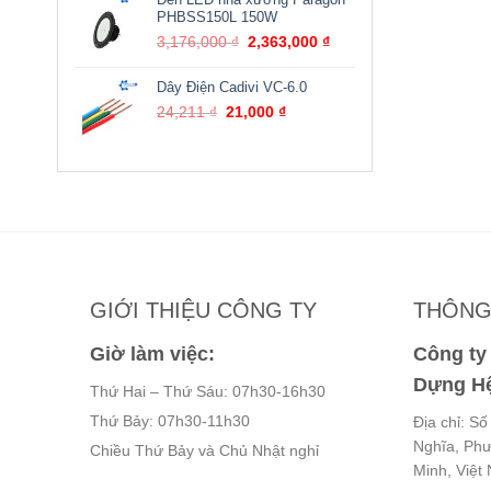
là:
tại
PHBSS150L 150W
19,330,000 ₫.
là:
Giá
Giá
3,176,000
₫
2,363,000
₫
14,850,000 ₫.
gốc
hiện
là:
tại
Dây Điện Cadivi VC-6.0
3,176,000 ₫.
là:
Giá
Giá
24,211
₫
21,000
₫
2,363,000 ₫.
gốc
hiện
là:
tại
24,211 ₫.
là:
21,000 ₫.
GIỚI THIỆU CÔNG TY
THÔNG 
Giờ làm việc:
Công t
Dựng Hệ
Thứ Hai – Thứ Sáu: 07h30-16h30
Thứ Bảy: 07h30-11h30
Địa chỉ: S
Nghĩa, Ph
Chiều Thứ Bảy và Chủ Nhật nghỉ
Minh, Việt