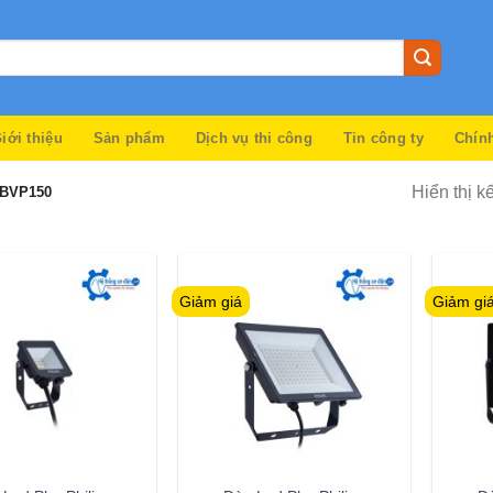
iới thiệu
Sản phẩm
Dịch vụ thi công
Tin công ty
Chín
Hiển thị k
 BVP150
Giảm giá
Giảm gi