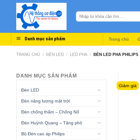
Skip
to
content
Danh mục sản phẩm
Trang chủ
G
TRANG CHỦ
/
ĐÈN LED
/
LED PHA
/
ĐÈN LED PHA PHILIPS
DANH MỤC SẢN PHẨM
Giảm giá
Đèn LED
Đèn năng lượng mặt trời
Đèn chống thấm – Chống Nổ
Đèn Huỳnh Quang – Tăng phô
Bộ Đèn cao áp Philips