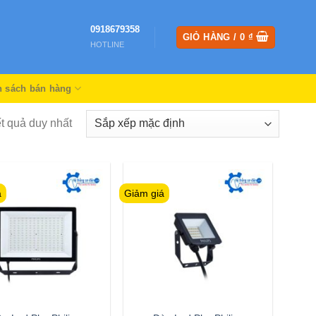
0918679358
GIỎ HÀNG /
0
₫
HOTLINE
h sách bán hàng
ết quả duy nhất
á
Giảm giá