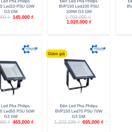
Led Pha Philips
Đèn Led Pha Philips
Đè
0 Led10 PSU 10W
BVP150 Led100 PSU
BV
G3 GM
100W G3 GM
Giá
Giá
800
₫
1,793,000
₫
145,000
₫
gốc
hiện
Giá
Giá
1,020,000
₫
là:
tại
gốc
hiện
250,800 ₫.
là:
là:
tại
145,000 ₫.
1,793,000 ₫.
là:
1,020,000 ₫.
Giảm giá
Led Pha Philips
Đèn Led Pha Philips
0 Led50 PSU 50W
BVP150 Led70 PSU 70W
G3 GM
G3 GM
Giá
Giá
Giá
Giá
900
₫
1,222,100
₫
465,000
₫
695,000
₫
gốc
hiện
gốc
hiện
là:
tại
là:
tại