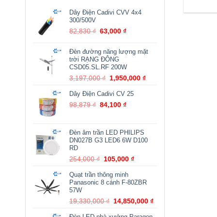
Dây Điện Cadivi CVV 4x4
300/500V
Giá
Giá
82,830
₫
63,000
₫
gốc
hiện
là:
tại
Đèn đường năng lượng mặt
82,830 ₫.
là:
trời RẠNG ĐÔNG
63,000 ₫.
CSD05.SL.RF 200W
Giá
Giá
3,197,000
₫
1,950,000
₫
gốc
hiện
Dây Điện Cadivi CV 25
là:
tại
3,197,000 ₫.
là:
Giá
Giá
98,879
₫
84,100
₫
1,950,000 ₫.
gốc
hiện
là:
tại
98,879 ₫.
là:
Đèn âm trần LED PHILIPS
84,100 ₫.
DN027B G3 LED6 6W D100
RD
Giá
Giá
254,000
₫
105,000
₫
gốc
hiện
Quạt trần thông minh
là:
tại
Panasonic 8 cánh F-80ZBR
254,000 ₫.
là:
57W
105,000 ₫.
Giá
Giá
19,330,000
₫
14,850,000
₫
gốc
hiện
Đèn LED nhà xưởng Paragon