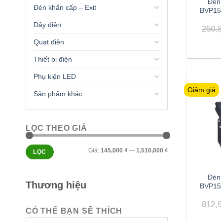
Đèn 
Đèn khẩn cấp – Exit
BVP15
Dây điện
250,
Quạt điện
Thiết bị điện
Phụ kiện LED
Giảm giá
Sản phẩm khác
LỌC THEO GIÁ
Giá
Giá
Giá:
145,000 ₫
—
1,510,000 ₫
LỌC
tối
tối
thiểu
đa
Đèn 
Thương hiệu
BVP15
812,
CÓ THỂ BẠN SẼ THÍCH