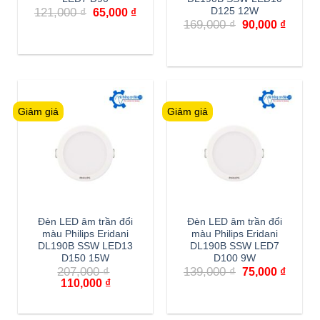
Giá
Giá
121,000
₫
D125 12W
65,000
₫
gốc
hiện
Giá
Giá
169,000
₫
90,000
₫
là:
tại
gốc
hiện
121,000 ₫.
là:
là:
tại
65,000 ₫.
169,000 ₫.
là:
90,000
Giảm giá
Giảm giá
Đèn LED âm trần đổi
Đèn LED âm trần đổi
màu Philips Eridani
màu Philips Eridani
DL190B SSW LED13
DL190B SSW LED7
D150 15W
D100 9W
Giá
Giá
207,000
₫
139,000
₫
75,000
₫
gốc
hiện
Giá
Giá
110,000
₫
là:
tại
gốc
hiện
139,000 ₫.
là:
là:
tại
75,000
207,000 ₫.
là: