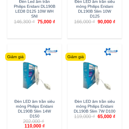
Đèn Led âm trần
Đèn LED âm trần siêu
Philips Eridani DL190B
mỏng Philips Eridani
LED8 D125 10W WH
DL190B Slim 10W
SNI
D125
Giá
Giá
Giá
Giá
146,300
₫
166,000
₫
75,000
₫
90,000
₫
gốc
hiện
gốc
hiện
là:
tại
là:
tại
146,300 ₫.
là:
166,000 ₫.
là:
75,000 ₫.
90,000
Giảm giá
Giảm giá
Đèn LED âm trần siêu
Đèn LED âm trần siêu
mỏng Philips Eridani
mỏng Philips Eridani
DL190B Slim 14W
DL190B Slim 7W D100
Giá
Giá
119,000
₫
D150
65,000
₫
gốc
hiện
202,000
₫
là:
tại
Giá
Giá
110,000
₫