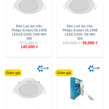
Đèn Led âm trần
Đèn Led âm trần
Philips Eridani DL190B
Philips Eridani DL190B
LED18 D200 23W WH
LED6 D100 7W WH
SNI
SNI
Giá
Giá
277,200
₫
104,500
₫
55,000
₫
gốc
hiện
Giá
Giá
145,000
₫
là:
tại
gốc
hiện
104,500 ₫.
là:
là:
tại
55,000
277,200 ₫.
là:
145,000 ₫.
Giảm giá
Giảm giá