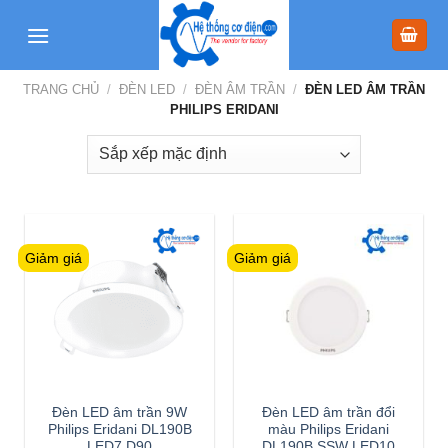
Skip
to
content
TRANG CHỦ
/
ĐÈN LED
/
ĐÈN ÂM TRẦN
/
ĐÈN LED ÂM TRẦN
PHILIPS ERIDANI
Giảm giá
Giảm giá
Đèn LED âm trần 9W
Đèn LED âm trần đổi
Philips Eridani DL190B
màu Philips Eridani
LED7 D90
DL190B SSW LED10