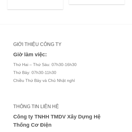
119,000 ₫.
là:
gốc
hiện
65,000
là:
tại
202,000 ₫.
là:
110,000 ₫.
GIỚI THIỆU CÔNG TY
Giờ làm việc:
Thứ Hai – Thứ Sáu: 07h30-16h30
Thứ Bảy: 07h30-11h30
Chiều Thứ Bảy và Chủ Nhật nghỉ
THÔNG TIN LIÊN HỆ
Công ty TNHH TMDV Xây Dựng Hệ
Thống Cơ Điện