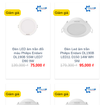
110,000 ₫.
Giảm giá
Giảm giá
Đèn LED âm trần đổi
Đèn Led âm trần
màu Philips Eridani
Philips Eridani DL190B
DL190B SSW LED7
LED11 D150 14W WH
D90 9W
SNI
Giá
Giá
Giá
Giá
139,000
₫
179,300
₫
75,000
₫
95,000
₫
gốc
hiện
gốc
hiện
là:
tại
là:
tại
139,000 ₫.
là:
179,300 ₫.
là:
75,000 ₫.
95,000
Giảm giá
Giảm giá