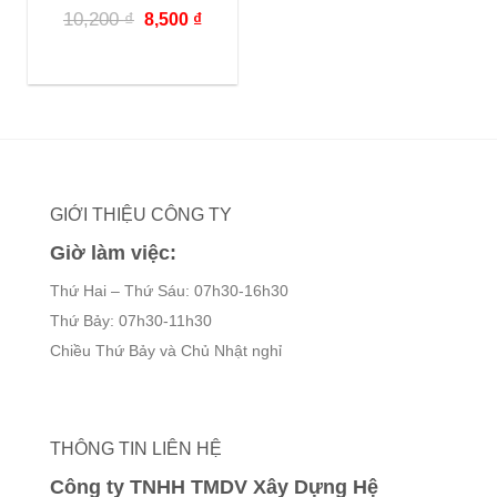
Giá
Giá
10,200
₫
8,500
₫
gốc
hiện
là:
tại
10,200 ₫.
là:
8,500 ₫.
GIỚI THIỆU CÔNG TY
Giờ làm việc:
Thứ Hai – Thứ Sáu: 07h30-16h30
Thứ Bảy: 07h30-11h30
Chiều Thứ Bảy và Chủ Nhật nghỉ
THÔNG TIN LIÊN HỆ
Công ty TNHH TMDV Xây Dựng Hệ