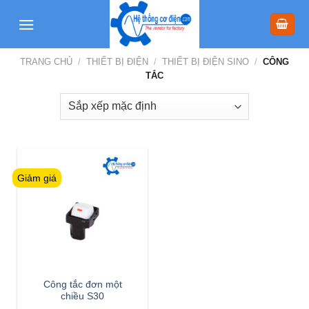
Skip
to
content
TRANG CHỦ
/
THIẾT BỊ ĐIỆN
/
THIẾT BỊ ĐIỆN SINO
/
CÔNG
TẮC
Giảm giá
Công tắc đơn một
chiều S30