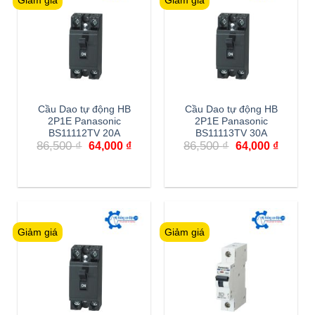
Giảm giá
Giảm giá
Cầu Dao tự động HB
Cầu Dao tự động HB
2P1E Panasonic
2P1E Panasonic
BS11112TV 20A
BS11113TV 30A
Giá
Giá
Giá
Giá
86,500
₫
86,500
₫
64,000
₫
64,000
₫
gốc
hiện
gốc
hiện
là:
tại
là:
tại
86,500 ₫.
là:
86,500 ₫.
là:
64,000 ₫.
64,000 
Giảm giá
Giảm giá