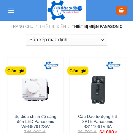
Skip
to
content
TRANG CHỦ
/
THIẾT BỊ ĐIỆN
/
THIẾT BỊ ĐIỆN PANASONIC
Giảm giá
Giảm giá
Bộ điều chỉnh độ sáng
Cầu Dao tự động HB
đèn LED Panasonic
2P1E Panasonic
WEG57912SW
BS11106TV 6A
Giá
Giá
746,000
₫
86,500
₫
64,000
₫