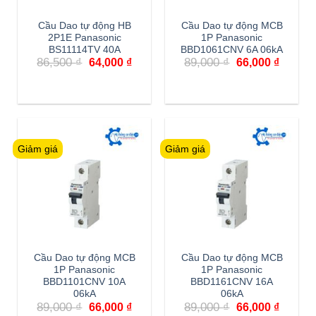
Cầu Dao tự động HB
Cầu Dao tự động MCB
2P1E Panasonic
1P Panasonic
BS11114TV 40A
BBD1061CNV 6A 06kA
Giá
Giá
Giá
Giá
86,500
₫
89,000
₫
64,000
₫
66,000
₫
gốc
hiện
gốc
hiện
là:
tại
là:
tại
86,500 ₫.
là:
89,000 ₫.
là:
64,000 ₫.
66,000 
Giảm giá
Giảm giá
Cầu Dao tự động MCB
Cầu Dao tự động MCB
1P Panasonic
1P Panasonic
BBD1101CNV 10A
BBD1161CNV 16A
06kA
06kA
Giá
Giá
Giá
Giá
89,000
₫
89,000
₫
66,000
₫
66,000
₫