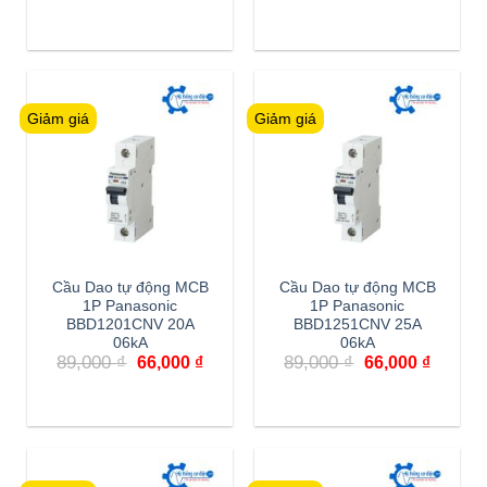
gốc
hiện
gốc
hiện
là:
tại
là:
tại
89,000 ₫.
là:
89,000 ₫.
là:
66,000 ₫.
66,000 
Giảm giá
Giảm giá
Cầu Dao tự động MCB
Cầu Dao tự động MCB
1P Panasonic
1P Panasonic
BBD1201CNV 20A
BBD1251CNV 25A
06kA
06kA
Giá
Giá
Giá
Giá
89,000
₫
89,000
₫
66,000
₫
66,000
₫
gốc
hiện
gốc
hiện
là:
tại
là:
tại
89,000 ₫.
là:
89,000 ₫.
là:
66,000 ₫.
66,000 