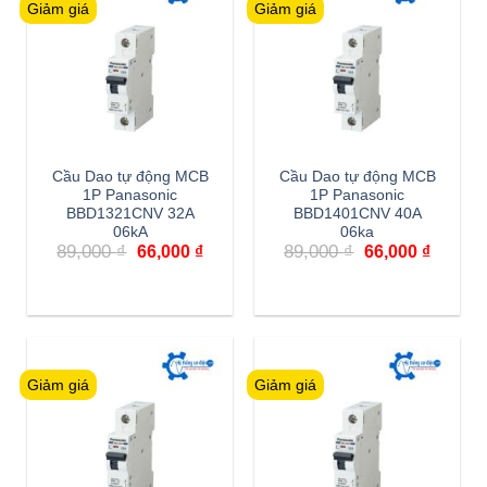
Giảm giá
Giảm giá
Cầu Dao tự động MCB
Cầu Dao tự động MCB
1P Panasonic
1P Panasonic
BBD1321CNV 32A
BBD1401CNV 40A
06kA
06ka
Giá
Giá
Giá
Giá
89,000
₫
89,000
₫
66,000
₫
66,000
₫
gốc
hiện
gốc
hiện
là:
tại
là:
tại
89,000 ₫.
là:
89,000 ₫.
là:
66,000 ₫.
66,000 
Giảm giá
Giảm giá