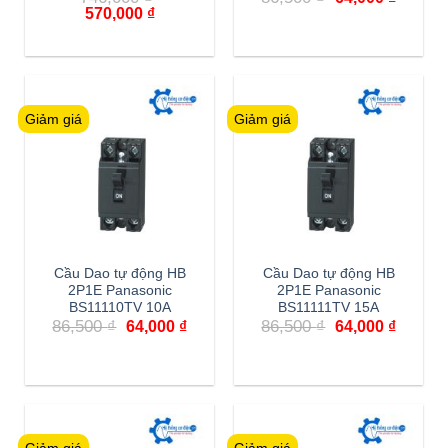
gốc
hiện
Giá
Giá
570,000
₫
là:
tại
gốc
hiện
86,500 ₫.
là:
là:
tại
64,000 
746,000 ₫.
là:
570,000 ₫.
Giảm giá
Giảm giá
Cầu Dao tự động HB
Cầu Dao tự động HB
2P1E Panasonic
2P1E Panasonic
BS11110TV 10A
BS11111TV 15A
Giá
Giá
Giá
Giá
86,500
₫
86,500
₫
64,000
₫
64,000
₫
gốc
hiện
gốc
hiện
là:
tại
là:
tại
86,500 ₫.
là:
86,500 ₫.
là:
64,000 ₫.
64,000 