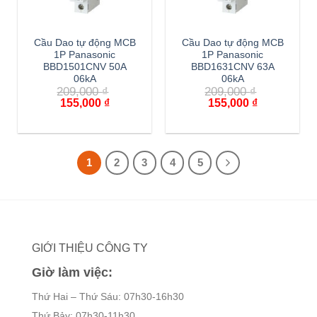
Cầu Dao tự động MCB
Cầu Dao tự động MCB
1P Panasonic
1P Panasonic
BBD1501CNV 50A
BBD1631CNV 63A
06kA
06kA
209,000
₫
209,000
₫
Giá
Giá
Giá
Giá
155,000
₫
155,000
₫
gốc
hiện
gốc
hiện
là:
tại
là:
tại
209,000 ₫.
là:
209,000 ₫.
là:
155,000 ₫.
155,000 ₫.
1
2
3
4
5
GIỚI THIỆU CÔNG TY
Giờ làm việc:
Thứ Hai – Thứ Sáu: 07h30-16h30
Thứ Bảy: 07h30-11h30