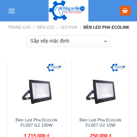
Skip
to
content
TRANG CHỦ
/
ĐÈN LED
/
LED PHA
/
ĐÈN LED PHA ECOLINK
Đèn Led Pha EcoLink
Đèn Led Pha EcoLink
FL007 G2 100W
FL007 G2 10W
1,715,000
₫
250,000
₫