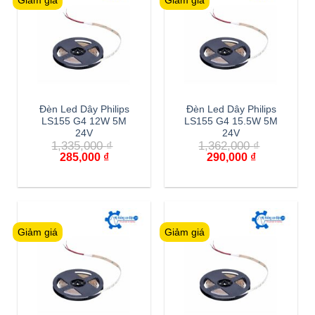
Giảm giá
Giảm giá
Đèn Led Dây Philips
Đèn Led Dây Philips
LS155 G4 12W 5M
LS155 G4 15.5W 5M
24V
24V
1,335,000
₫
1,362,000
₫
Giá
Giá
Giá
Giá
285,000
₫
290,000
₫
gốc
hiện
gốc
hiện
là:
tại
là:
tại
1,335,000 ₫.
là:
1,362,000 ₫.
là:
285,000 ₫.
290,000 ₫.
Giảm giá
Giảm giá