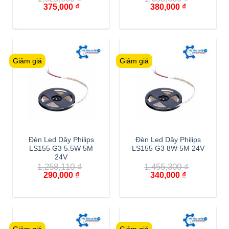
Giá
Giá
Giá
Giá
375,000
₫
380,000
₫
gốc
hiện
gốc
hiện
là:
tại
là:
tại
1,625,000 ₫.
là:
1,658,000 ₫.
là:
375,000 ₫.
380,000 ₫.
Giảm giá
Giảm giá
Đèn Led Dây Philips
Đèn Led Dây Philips
LS155 G3 5.5W 5M
LS155 G3 8W 5M 24V
24V
1,258,110
₫
1,455,300
₫
Giá
Giá
Giá
Giá
290,000
₫
340,000
₫
gốc
hiện
gốc
hiện
là:
tại
là:
tại
1,258,110 ₫.
là:
1,455,300 ₫.
là:
290,000 ₫.
340,000 ₫.