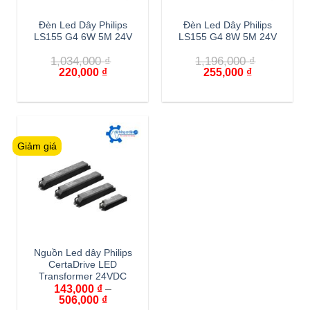
Đèn Led Dây Philips
Đèn Led Dây Philips
LS155 G4 6W 5M 24V
LS155 G4 8W 5M 24V
1,034,000
₫
1,196,000
₫
Giá
Giá
Giá
Giá
220,000
₫
255,000
₫
gốc
hiện
gốc
hiện
là:
tại
là:
tại
1,034,000 ₫.
là:
1,196,000 ₫.
là:
220,000 ₫.
255,000 ₫.
Giảm giá
Nguồn Led dây Philips
CertaDrive LED
Transformer 24VDC
143,000
₫
–
Khoảng
506,000
₫