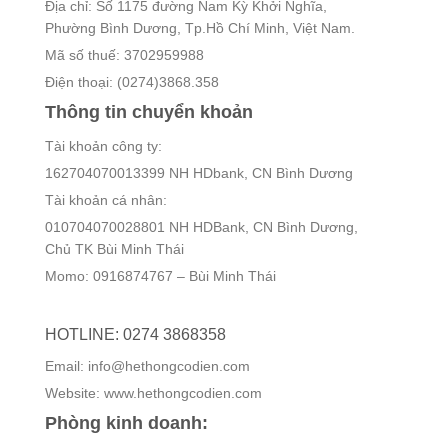
Địa chỉ: Số 1175 đường Nam Kỳ Khởi Nghĩa,
Phường Bình Dương, Tp.Hồ Chí Minh, Việt Nam.
Mã số thuế: 3702959988
Điện thoại: (0274)3868.358
Thông tin chuyển khoản
Tài khoản công ty:
162704070013399 NH HDbank, CN Bình Dương
Tài khoản cá nhân:
010704070028801 NH HDBank, CN Bình Dương,
Chủ TK Bùi Minh Thái
Momo: 0916874767 – Bùi Minh Thái
HOTLINE: 0274 3868358
Email: info@hethongcodien.com
Website: www.hethongcodien.com
Phòng kinh doanh: