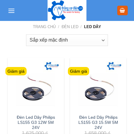
Skip
to
content
TRANG CHỦ
/
ĐÈN LED
/
LED DÂY
Giảm giá
Giảm giá
Đèn Led Dây Philips
Đèn Led Dây Philips
LS155 G3 12W 5M
LS155 G3 15.5W 5M
24V
24V
1,625,000
₫
1,658,000
₫