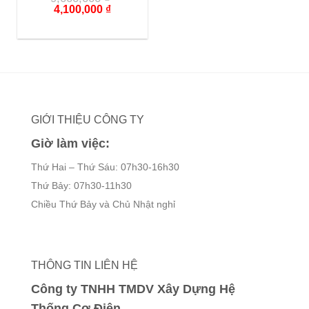
Giá
Giá
4,100,000
₫
gốc
hiện
là:
tại
9,000,000 ₫.
là:
4,100,000 ₫.
GIỚI THIỆU CÔNG TY
Giờ làm việc:
Thứ Hai – Thứ Sáu: 07h30-16h30
Thứ Bảy: 07h30-11h30
Chiều Thứ Bảy và Chủ Nhật nghỉ
THÔNG TIN LIÊN HỆ
Công ty TNHH TMDV Xây Dựng Hệ
Thống Cơ Điện