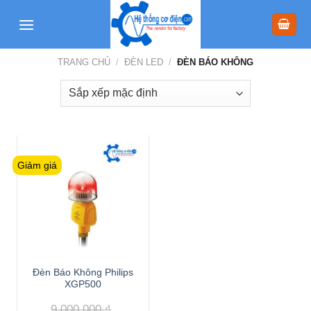
Skip
to
content
TRANG CHỦ
/
ĐÈN LED
/
ĐÈN BÁO KHÔNG
Giảm giá
Đèn Báo Không Philips
XGP500
9,000,000
₫