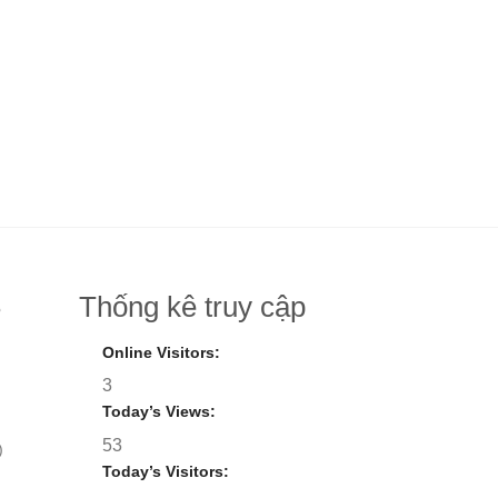
Thống kê truy cập
8
Online Visitors:
3
Today’s Views:
53
)
Today’s Visitors: