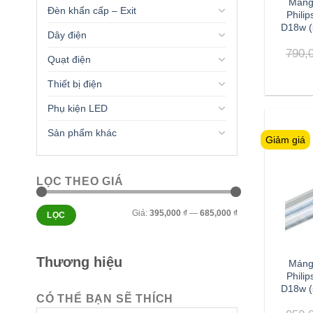
Máng
Đèn khẩn cấp – Exit
Phili
D18w (
Dây điện
790,
Quạt điện
Thiết bị điện
Phụ kiện LED
Sản phẩm khác
Giảm giá
LỌC THEO GIÁ
Giá
Giá
Giá:
395,000 ₫
—
685,000 ₫
LỌC
tối
tối
thiểu
đa
Thương hiệu
Máng
Phili
D18w (
CÓ THỂ BẠN SẼ THÍCH