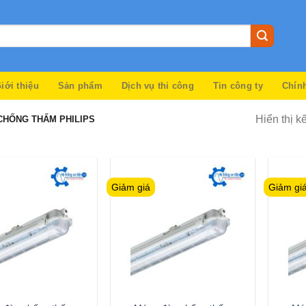
iới thiệu
Sản phẩm
Dịch vụ thi công
Tin công ty
Chín
Hiển thị k
HỐNG THẤM PHILIPS
Giảm giá
Giảm gi