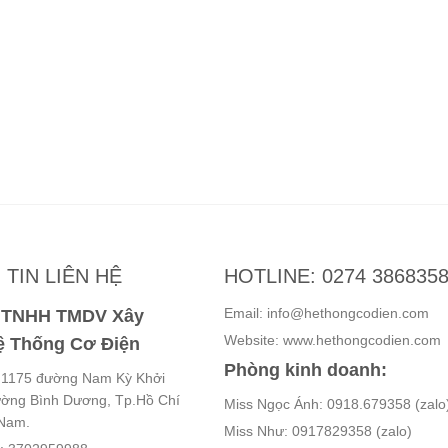
TIN LIÊN HỆ
HOTLINE: 0274 386835
Email: info@hethongcodien.com
y TNHH TMDV Xây
Website: www.hethongcodien.com
 Thống Cơ Điện
Phòng kinh doanh:
ố 1175 đường Nam Kỳ Khởi
ường Bình Dương, Tp.Hồ Chí
Miss Ngọc Ánh: 0918.679358 (zalo
 Nam.
Miss Như: 0917829358 (zalo)