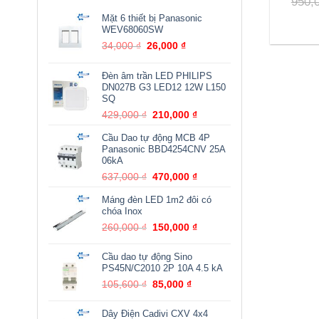
950,
Mặt 6 thiết bị Panasonic
WEV68060SW
Giá
Giá
34,000
₫
26,000
₫
gốc
hiện
là:
tại
Đèn âm trần LED PHILIPS
34,000 ₫.
là:
DN027B G3 LED12 12W L150
26,000 ₫.
SQ
Giá
Giá
429,000
₫
210,000
₫
gốc
hiện
Cầu Dao tự động MCB 4P
là:
tại
Panasonic BBD4254CNV 25A
429,000 ₫.
là:
06kA
210,000 ₫.
Giá
Giá
637,000
₫
470,000
₫
gốc
hiện
Máng đèn LED 1m2 đôi có
là:
tại
chóa Inox
637,000 ₫.
là:
Giá
Giá
260,000
₫
150,000
₫
470,000 ₫.
gốc
hiện
là:
tại
Cầu dao tự động Sino
260,000 ₫.
là:
PS45N/C2010 2P 10A 4.5 kA
150,000 ₫.
Giá
Giá
105,600
₫
85,000
₫
gốc
hiện
là:
tại
Dây Điện Cadivi CXV 4x4