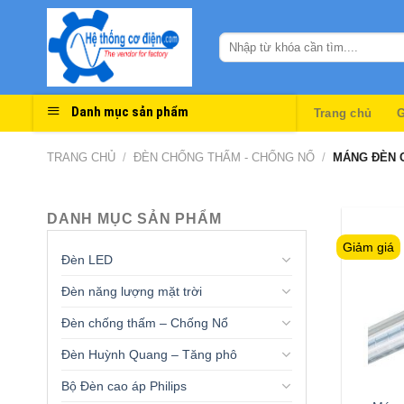
Skip
to
content
Danh mục sản phẩm
Trang chủ
G
TRANG CHỦ
/
ĐÈN CHỐNG THẤM - CHỐNG NỔ
/
MÁNG ĐÈN C
DANH MỤC SẢN PHẨM
Giảm giá
Đèn LED
Đèn năng lượng mặt trời
Đèn chống thấm – Chống Nổ
Đèn Huỳnh Quang – Tăng phô
Bộ Đèn cao áp Philips