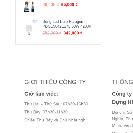
105,600 ₫.
là:
Giá
Giá
86,438
₫
65,000
₫
85,000 ₫.
gốc
hiện
là:
tại
86,438 ₫.
là:
Bóng Led Bulb Paragon
65,000 ₫.
PBCC5042E27L 50W 4200K
Giá
Giá
582,000
₫
342,000
₫
gốc
hiện
là:
tại
582,000 ₫.
là:
342,000 ₫.
GIỚI THIỆU CÔNG TY
THÔNG 
Giờ làm việc:
Công t
Dựng Hệ
Thứ Hai – Thứ Sáu: 07h30-16h30
Thứ Bảy: 07h30-11h30
Địa chỉ: S
Nghĩa, Ph
Chiều Thứ Bảy và Chủ Nhật nghỉ
Minh, Việt