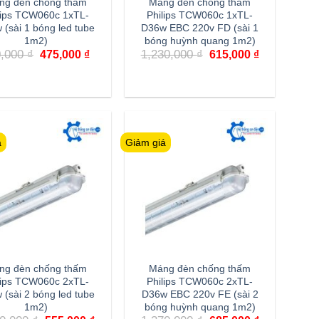
ng đèn chống thấm
Máng đèn chống thấm
lips TCW060c 1xTL-
Philips TCW060c 1xTL-
 (sài 1 bóng led tube
D36w EBC 220v FD (sài 1
1m2)
bóng huỳnh quang 1m2)
Giá
Giá
Giá
Giá
0,000
₫
1,230,000
₫
475,000
₫
615,000
₫
gốc
hiện
gốc
hiện
là:
tại
là:
tại
950,000 ₫.
là:
1,230,000 ₫.
là:
475,000 ₫.
615,000 ₫.
á
Giảm giá
ng đèn chống thấm
Máng đèn chống thấm
lips TCW060c 2xTL-
Philips TCW060c 2xTL-
 (sài 2 bóng led tube
D36w EBC 220v FE (sài 2
1m2)
bóng huỳnh quang 1m2)