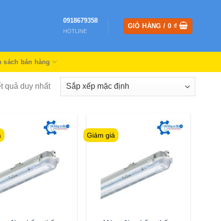
0918679358
GIỎ HÀNG /
0
₫
HOTLINE
h sách bán hàng
ết quả duy nhất
á
Giảm giá