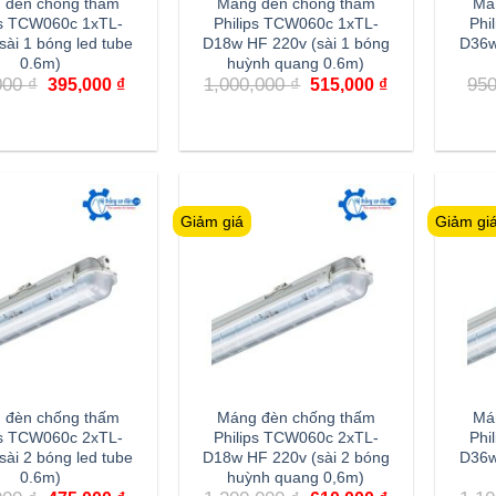
 đèn chống thấm
Máng đèn chống thấm
Má
ps TCW060c 1xTL-
Philips TCW060c 1xTL-
Phi
sài 1 bóng led tube
D18w HF 220v (sài 1 bóng
D36w
0.6m)
huỳnh quang 0.6m)
Giá
Giá
Giá
Giá
000
₫
1,000,000
₫
95
395,000
₫
515,000
₫
gốc
hiện
gốc
hiện
là:
tại
là:
tại
790,000 ₫.
là:
1,000,000 ₫.
là:
395,000 ₫.
515,000 ₫.
Giảm giá
Giảm gi
 đèn chống thấm
Máng đèn chống thấm
Má
ps TCW060c 2xTL-
Philips TCW060c 2xTL-
Phi
sài 2 bóng led tube
D18w HF 220v (sài 2 bóng
D36w
0.6m)
huỳnh quang 0,6m)