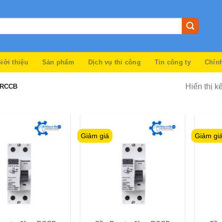
iới thiệu
Sản phẩm
Dịch vụ thi công
Tin công ty
Chín
Hiển thị k
RCCB
Giảm giá
Giảm gi