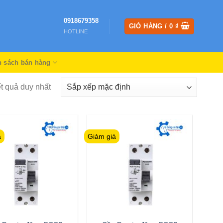
0918679358
GIỎ HÀNG /
0
₫
HOTLINE
h sách bán hàng
ết quả duy nhất
á
Giảm giá