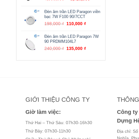
gốc
hiện
là:
tại
Đèn âm trần LED Paragon viền
4,500,000 ₫.
là:
bạc 7W F100 90/7CCT
3,720,000 ₫.
Giá
Giá
198,000
₫
110,000
₫
gốc
hiện
là:
tại
Đèn âm trần LED Paragon 7W
198,000 ₫.
là:
90 PRDMM104L7
110,000 ₫.
Giá
Giá
240,000
₫
135,000
₫
gốc
hiện
là:
tại
240,000 ₫.
là:
135,000 ₫.
GIỚI THIỆU CÔNG TY
THÔNG 
Giờ làm việc:
Công t
Dựng Hệ
Thứ Hai – Thứ Sáu: 07h30-16h30
Thứ Bảy: 07h30-11h30
Địa chỉ: S
Nghĩa, Ph