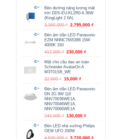
Đèn đường năng lượng mặt
trời DDS-EU-KL2R0-A 36W
(KingLight 2.0A)
Giá
Giá
3,360,000
₫
2,795,000
₫
gốc
hiện
Đèn âm trần LED Panasonic
là:
tại
EZM NNNC7655388 15W
3,360,000 ₫.
là:
4000K 150
2,795,000 ₫.
Giá
Giá
412,000
₫
230,000
₫
gốc
hiện
Mặt cho cầu dao an toàn
là:
tại
Schneider AvatarOn A
412,000 ₫.
là:
M3T01SB_WE
230,000 ₫.
Giá
Giá
22,000
₫
15,000
₫
gốc
hiện
Đèn âm trần LED Panasonic
là:
tại
DN 2G 9W 110
22,000 ₫.
là:
NNV70036WE1A,
15,000 ₫.
NNV70046WE1A,
NNV70066WE1A
Giá
Giá
243,000
₫
130,000
₫
gốc
hiện
Đèn LED nhà xưởng Philips
là:
tại
OEM UFO 200W
243,000 ₫.
là:
Giá
Giá
4,500,000
₫
3,720,000
130,000 ₫.
₫