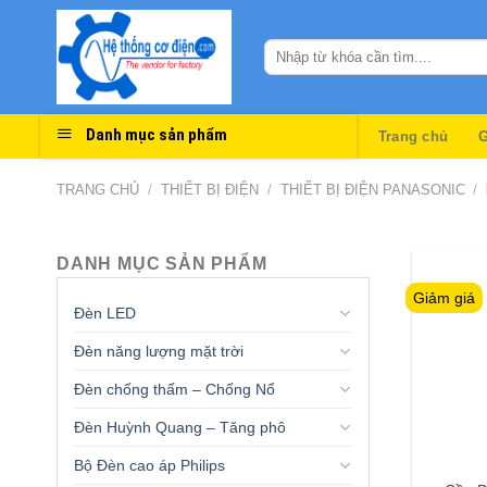
Skip
to
content
Danh mục sản phẩm
Trang chủ
G
TRANG CHỦ
/
THIẾT BỊ ĐIỆN
/
THIẾT BỊ ĐIỆN PANASONIC
/
DANH MỤC SẢN PHẨM
Giảm giá
Đèn LED
Đèn năng lượng mặt trời
Đèn chống thấm – Chống Nổ
Đèn Huỳnh Quang – Tăng phô
Bộ Đèn cao áp Philips