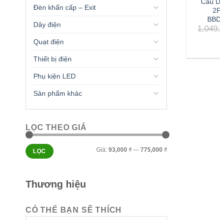
Cầu D
Đèn khẩn cấp – Exit
2P
BBD
Dây điện
1,049
Quạt điện
Thiết bị điện
Phụ kiện LED
Sản phẩm khác
LỌC THEO GIÁ
Giá
Giá
Giá:
93,000 ₫
—
775,000 ₫
LỌC
tối
tối
thiểu
đa
Thương hiệu
CÓ THỂ BẠN SẼ THÍCH