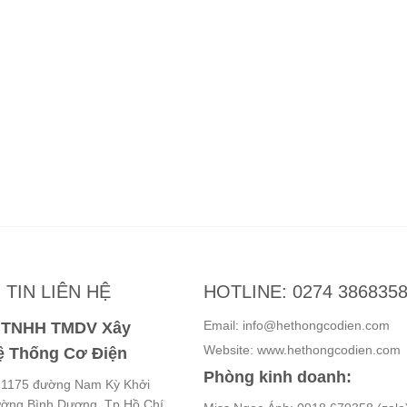
TIN LIÊN HỆ
HOTLINE: 0274 386835
Email: info@hethongcodien.com
y TNHH TMDV Xây
Website: www.hethongcodien.com
 Thống Cơ Điện
Phòng kinh doanh:
ố 1175 đường Nam Kỳ Khởi
ường Bình Dương, Tp.Hồ Chí