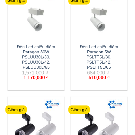
Giảm giá
Giảm giá
Đèn Led chiếu điểm
Đèn Led chiếu điểm
Paragon 30W
Paragon 5W
PSLUU30L/30,
PSLTT5L/30,
PSLUU30L/42,
PSLTT5L/42,
PSLUU30L/65
PSLTT5L/65
1,571,000
₫
684,000
₫
Giá
Giá
Giá
Giá
1,170,000
₫
510,000
₫
gốc
hiện
gốc
hiện
là:
tại
là:
tại
1,571,000 ₫.
là:
684,000 ₫.
là:
1,170,000 ₫.
510,000 ₫.
Giảm giá
Giảm giá