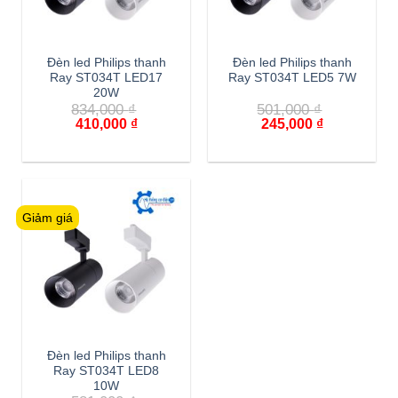
Đèn led Philips thanh
Đèn led Philips thanh
Ray ST034T LED17
Ray ST034T LED5 7W
20W
834,000
₫
501,000
₫
Giá
Giá
Giá
Giá
410,000
₫
245,000
₫
gốc
hiện
gốc
hiện
là:
tại
là:
tại
834,000 ₫.
là:
501,000 ₫.
là:
410,000 ₫.
245,000 ₫.
Giảm giá
Đèn led Philips thanh
Ray ST034T LED8
10W