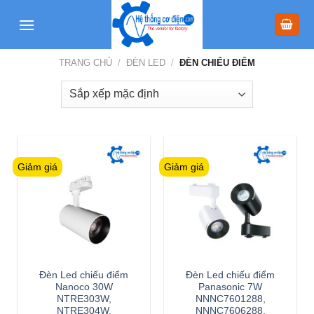
Skip
to
content
TRANG CHỦ
/
ĐÈN LED
/
ĐÈN CHIẾU ĐIỂM
Giảm giá
Giảm giá
Đèn Led chiếu điểm
Đèn Led chiếu điểm
Nanoco 30W
Panasonic 7W
NTRE303W,
NNNC7601288,
NTRE304W,
NNNC7606288,