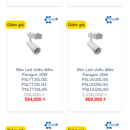
là:
tại
là:
tại
731,000 ₫.
là:
809,000 ₫.
là:
545,000 ₫.
602,000 ₫.
Giảm giá
Giảm giá
Đèn Led chiếu điểm
Đèn Led chiếu điểm
Paragon 20W
Paragon 20W
PSLTT20L/30,
PSLUU20L/30,
PSLTT20L/42,
PSLUU20L/42,
PSLTT20L/65
PSLUU20L/65
798,000
₫
1,156,000
₫
Giá
Giá
Giá
Giá
594,000
₫
860,000
₫
gốc
hiện
gốc
hiện
là:
tại
là:
tại
798,000 ₫.
là:
1,156,000 ₫.
là:
594,000 ₫.
860,000 ₫.