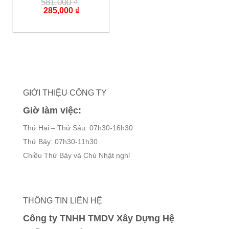
581,000
₫
Giá
Giá
285,000
₫
gốc
hiện
là:
tại
581,000 ₫.
là:
285,000 ₫.
GIỚI THIỆU CÔNG TY
Giờ làm việc:
Thứ Hai – Thứ Sáu: 07h30-16h30
Thứ Bảy: 07h30-11h30
Chiều Thứ Bảy và Chủ Nhật nghỉ
THÔNG TIN LIÊN HỆ
Công ty TNHH TMDV Xây Dựng Hệ