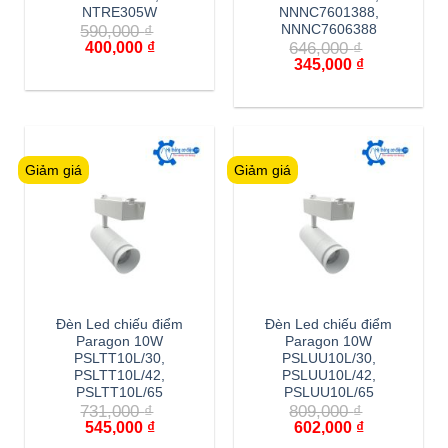
NTRE305W
NNNC7601388,
590,000
₫
NNNC7606388
Giá
Giá
400,000
₫
646,000
₫
gốc
hiện
Giá
Giá
345,000
₫
là:
tại
gốc
hiện
590,000 ₫.
là:
là:
tại
400,000 ₫.
646,000 ₫.
là:
345,000 ₫.
Giảm giá
Giảm giá
Đèn Led chiếu điểm
Đèn Led chiếu điểm
Paragon 10W
Paragon 10W
PSLTT10L/30,
PSLUU10L/30,
PSLTT10L/42,
PSLUU10L/42,
PSLTT10L/65
PSLUU10L/65
731,000
₫
809,000
₫
Giá
Giá
Giá
Giá
545,000
₫
602,000
₫
gốc
hiện
gốc
hiện