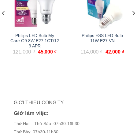
Philips LED Bulb My
Philips ESS LED Bulb
Care G9 8W E27 1CT/12
11W E27 VN
9 APR
Giá
Giá
Giá
Giá
121,000
₫
114,000
₫
45,000
₫
42,000
₫
gốc
hiện
gốc
hiện
là:
tại
là:
tại
121,000 ₫.
là:
114,000 ₫.
là:
0 ₫.
45,000 ₫.
42,00
GIỚI THIỆU CÔNG TY
Giờ làm việc:
Thứ Hai – Thứ Sáu: 07h30-16h30
Thứ Bảy: 07h30-11h30