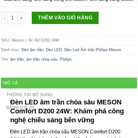
Số lượng
THÊM VÀO GIỎ HÀNG
SKU:
Meson c Rc Rd D200 24W
Danh mục:
Đèn âm trần
,
Đèn LED
,
Đèn Led Âm trần Philips Meson
Thẻ:
âm trần
,
âm trần chóa sâu
,
Philips
MÔ TẢ
THÔNG TIN BỔ SUNG
Đèn LED âm trần chóa sâu MESON
ĐÁNH GIÁ (0)
Comfort D200 24W: Khám phá công
nghệ chiếu sáng bền vững
Đèn LED âm trần chóa sâu MESON Comfort D200