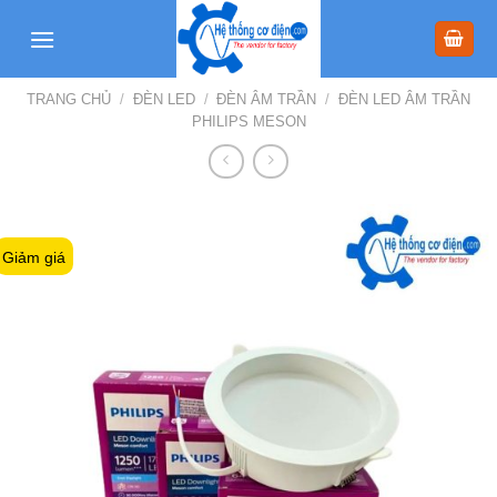
Skip
to
content
TRANG CHỦ
/
ĐÈN LED
/
ĐÈN ÂM TRẦN
/
ĐÈN LED ÂM TRẦN
PHILIPS MESON
Giảm giá