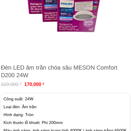
Đèn LED âm trần chóa sâu MESON Comfort
D200 24W
Giá
Giá
₫
319,000
₫
170,000
gốc
hiện
là:
tại
319,000 ₫.
là:
Công suất: 24W
170,000 ₫.
Loại đèn: Âm trần
Hình dạng: Tròn
Kích thước lỗ khoét: Phi 200mm
Màu ánh sáng: ánh sáng trung tính 4000K / ánh sáng trắng 6500K