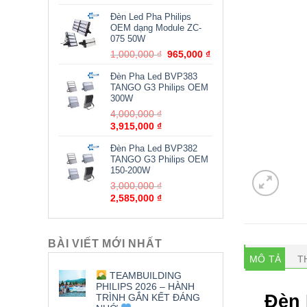
hiện
là:
Đèn Led Pha Philips
tại
1,500,000 ₫.
OEM dạng Module ZC-
là:
075 50W
1,435,000 ₫.
Giá
Giá
1,000,000
₫
965,000
₫
gốc
hiện
Đèn Pha Led BVP383
là:
tại
TANGO G3 Philips OEM
1,000,000 ₫.
là:
300W
965,000 ₫.
Giá
4,000,000
₫
Giá
gốc
3,915,000
₫
hiện
là:
Đèn Pha Led BVP382
tại
4,000,000 ₫.
TANGO G3 Philips OEM
là:
150-200W
3,915,000 ₫.
Giá
3,000,000
₫
Giá
gốc
2,585,000
₫
hiện
là:
tại
3,000,000 ₫.
là:
BÀI VIẾT MỚI NHẤT
2,585,000 ₫.
MÔ TẢ
T
TEAMBUILDING
PHILIPS 2026 – HÀNH
Đèn 
TRÌNH GẮN KẾT ĐÁNG