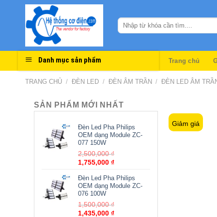
Skip
to
content
Danh mục sản phẩm
Trang chủ
G
TRANG CHỦ
/
ĐÈN LED
/
ĐÈN ÂM TRẦN
/
ĐÈN LED ÂM TRẦ
SẢN PHẨM MỚI NHẤT
Giảm giá
Đèn Led Pha Philips
OEM dạng Module ZC-
077 150W
Giá
2,500,000
₫
Giá
gốc
1,755,000
₫
hiện
là:
Đèn Led Pha Philips
tại
2,500,000 ₫.
OEM dạng Module ZC-
là:
076 100W
1,755,000 ₫.
Giá
1,500,000
₫
Giá
gốc
1,435,000
₫