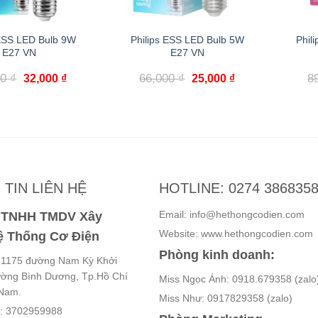
 ESS LED Bulb 9W
Philips ESS LED Bulb 5W
Phil
E27 VN
E27 VN
Giá
Giá
Giá
Giá
00
₫
66,000
₫
8
32,000
₫
25,000
₫
gốc
hiện
gốc
hiện
là:
tại
là:
tại
87,500 ₫.
là:
66,000 ₫.
là:
32,000 ₫.
25,000 ₫.
TIN LIÊN HỆ
HOTLINE: 0274 386835
Email: info@hethongcodien.com
y TNHH TMDV Xây
Website: www.hethongcodien.com
 Thống Cơ Điện
Phòng kinh doanh:
ố 1175 đường Nam Kỳ Khởi
ường Bình Dương, Tp.Hồ Chí
Miss Ngọc Ánh: 0918.679358 (zalo
 Nam.
Miss Như: 0917829358 (zalo)
ế: 3702959988