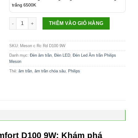
trắng 6500K
Số lượng
THÊM VÀO GIỎ HÀNG
SKU:
Meson c Rc Rd D100 9W
Danh mục:
Đèn âm trần
,
Đèn LED
,
Đèn Led Âm trần Philips
Meson
Thẻ:
âm trần
,
âm trần chóa sâu
,
Philips
mfort D100 9W: Khám phá