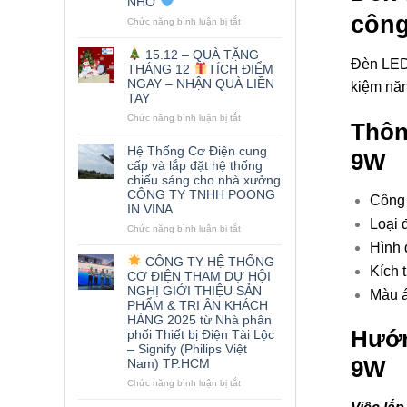
NHỚ
công
ở
Chức năng bình luận bị tắt
TEAMBUILDING
15.12 – QUÀ TẶNG
PHILIPS
Đèn LED 
THÁNG 12
TÍCH ĐIỂM
2026
NGAY – NHẬN QUÀ LIỀN
kiệm năn
–
TAY
HÀNH
TRÌNH
ở
Chức năng bình luận bị tắt
Thôn
GẮN
KẾT
15.12
Hệ Thống Cơ Điện cung
9W
ĐÁNG
–
cấp và lắp đặt hệ thống
NHỚ
QUÀ
chiếu sáng cho nhà xưởng
TẶNG
CÔNG TY TNHH POONG
Công 
THÁNG
IN VINA
12
Loại 
ở
Chức năng bình luận bị tắt
TÍCH
Hệ
Hình 
ĐIỂM
Thống
CÔNG TY HỆ THỐNG
NGAY
Kích 
Cơ
CƠ ĐIỆN THAM DỰ HỘI
–
Điện
NGHỊ GIỚI THIỆU SẢN
Màu á
NHẬN
cung
PHẨM & TRI ÂN KHÁCH
QUÀ
cấp
HÀNG 2025 từ Nhà phân
LIỀN
và
Hướn
phối Thiết bị Điện Tài Lộc
TAY
lắp
– Signify (Philips Việt
đặt
Nam) TP.HCM
9W
hệ
thống
ở
Chức năng bình luận bị tắt
chiếu
sáng