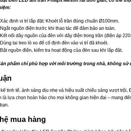
p đặt Đèn LED âm trần Philips Meson rất đơn giản, có thể t
hiệm:
Xác định vị trí lắp đặt: Khoét lỗ trần đúng chuẩn Ø100mm.
Ngắt nguồn điện trước khi thao tác để đảm bảo an toàn.
Kết nối dây nguồn của đèn với dây điện trong trần (điện áp 22
ùng tai treo lò xo để cố định đèn vào vị trí đã khoét.
Bật nguồn điện, kiểm tra hoạt động của đèn sau khi lắp đặt.
Sản phẩm chỉ phù hợp với môi trường trong nhà, không sử d
luận
t kế tinh tế, ánh sáng dịu nhẹ và hiệu suất chiếu sáng vượt t
 là lựa chọn hoàn hảo cho mọi không gian hiện đại – mang đến s
bạn.
 hệ mua hàng