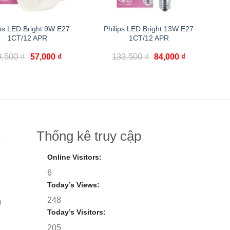
ips LED Bright 9W E27
Philips LED Bright 13W E27
1CT/12 APR
1CT/12 APR
Giá
Giá
Giá
Giá
9,500
₫
133,500
₫
57,000
₫
84,000
₫
gốc
hiện
gốc
hiện
là:
tại
là:
tại
89,500 ₫.
là:
133,500 ₫.
là:
57,000 ₫.
84,000 ₫.
Thống kê truy cập
8
Online Visitors:
6
Today’s Views:
248
)
Today’s Visitors:
205