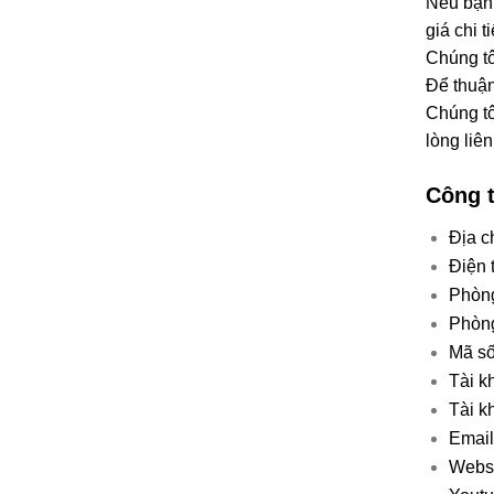
Nếu bạn 
Signify
(Philips
giá chi ti
Việt
Nam)
Chúng tô
TP.HCM
Để thuận
Chúng tô
lòng liên
Công 
Địa c
Điện 
Phòng
Phòng
Mã số
Tài k
Tài k
Email
Webs