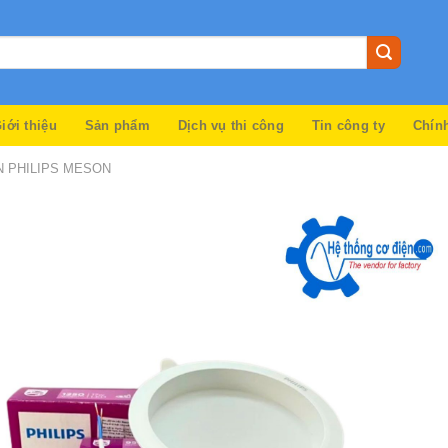
iới thiệu
Sản phẩm
Dịch vụ thi công
Tin công ty
Chín
N PHILIPS MESON