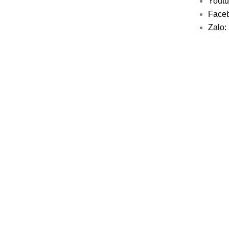
Yout
Face
Zalo: