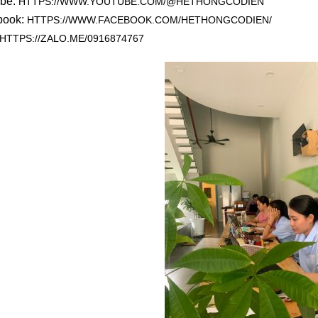
ube:
HTTPS://WWW.YOUTUBE.COM/@HETHONGCODIEN
book:
HTTPS://WWW.FACEBOOK.COM/HETHONGCODIEN/
HTTPS://ZALO.ME/0916874767