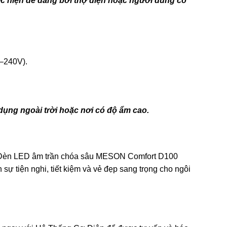
hực hiện dễ dàng bởi thợ điện hoặc người dùng có
0–240V).
ụng ngoài trời hoặc nơi có độ ẩm cao.
rội, Đèn LED âm trần chóa sâu MESON Comfort D100
ự tiện nghi, tiết kiệm và vẻ đẹp sang trọng cho ngôi