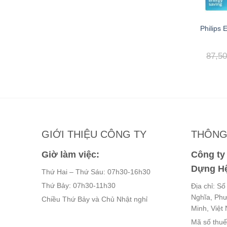
Bright 11W E27
Philips LED Bulb My Care
Philips
12 APR
G9 12W E27 1CT/12 9 APR
Giá
Giá
Giá
Giá
₫
200,000
₫
87,5
73,000
₫
70,000
₫
gốc
hiện
gốc
hiện
là:
tại
là:
tại
117,000 ₫.
là:
200,000 ₫.
là:
73,000 ₫.
70,000 ₫.
GIỚI THIỆU CÔNG TY
THÔNG 
Giờ làm việc:
Công t
Dựng Hệ
Thứ Hai – Thứ Sáu: 07h30-16h30
Thứ Bảy: 07h30-11h30
Địa chỉ: S
Nghĩa, Ph
Chiều Thứ Bảy và Chủ Nhật nghỉ
Minh, Việt
Mã số thu