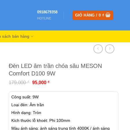
0918679358
GIỎ HÀNG /
0
₫
HOTLINE
h sách bán hàng
Đèn LED âm trần chóa sâu MESON
Comfort D100 9W
Giá
Giá
₫
179,000
₫
95,000
gốc
hiện
là:
tại
179,000 ₫.
là:
Công suất: 9W
95,000 ₫.
Loại đèn: Âm trần
Hình dạng: Tròn
Kích thước lỗ khoét: Phi 100mm
Màu ánh sáng: ánh sáng trung tính 4000K / ánh sáng