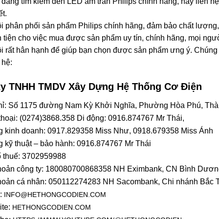
đang tìm kiếm đèn LED âm trần Philips chính hãng, hãy liên 
ết.
i phân phối sản phẩm Philips chính hãng, đảm bảo chất lượng, g
 tiện cho việc mua được sản phẩm uy tín, chính hãng, mọi ngư
i rất hân hạnh để giúp bạn chọn được sản phẩm ưng ý. Chúng tôi
 hệ:
ty TNHH TMDV Xây Dựng Hệ Thống Cơ Điện
hỉ: Số 1175 đường Nam Kỳ Khởi Nghĩa, Phường Hòa Phú, Thàn
thoại: (0274)3868.358 Di động: 0916.874767 Mr Thái,
 kinh doanh: 0917.829358 Miss Như, 0918.679358 Miss Ánh
 kỹ thuật – bảo hành: 0916.874767 Mr Thái
 thuế: 3702959988
hoản công ty: 180080700868358 NH Eximbank, CN Bình Dươn
hoản cá nhân: 050112274283 NH Sacombank, Chi nhánh Bắc T
:
INFO@HETHONGCODIEN.COM
ite:
HETHONGCODIEN.COM