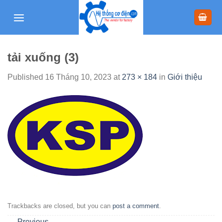
Skip
to
content
tải xuống (3)
Published
16 Tháng 10, 2023
at
273 × 184
in
Giới thiệu
Trackbacks are closed, but you can
post a comment
.
←
Previous