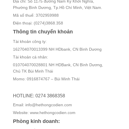
Địa chỉ: Số 1175 đường Nam Kỳ Khởi Nghĩa,
Phường Bình Dương, Tp.Hồ Chí Minh, Việt Nam.
Mã số thuế: 3702959988
Điện thoại: (0274)3868.358
Thông tin chuyển khoản
Tài khoản công ty:
162704070013399 NH HDbank, CN Bình Dương
Tài khoản cá nhân:
010704070028801 NH HDBank, CN Bình Dương,
Chủ TK Bùi Minh Thái
Momo: 0916874767 – Bùi Minh Thái
HOTLINE: 0274 3868358
Email: info@hethongcodien.com
Website: www.hethongcodien.com
Phòng kinh doanh: