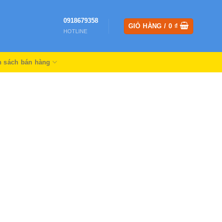
0918679358
GIỎ HÀNG /
0
₫
HOTLINE
h sách bán hàng