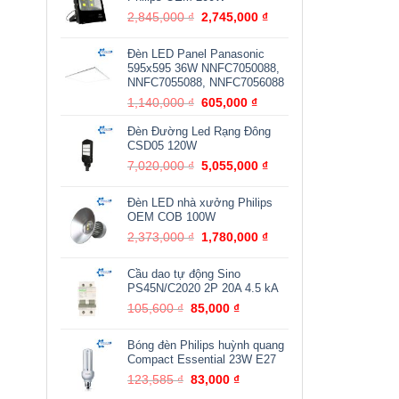
170,000 ₫.
Giá
Giá
2,845,000
₫
2,745,000
₫
gốc
hiện
là:
tại
Đèn LED Panel Panasonic
2,845,000 ₫.
là:
595x595 36W NNFC7050088,
2,745,000 ₫.
NNFC7055088, NNFC7056088
Giá
Giá
1,140,000
₫
605,000
₫
gốc
hiện
Đèn Đường Led Rạng Đông
là:
tại
CSD05 120W
1,140,000 ₫.
là:
Giá
Giá
7,020,000
₫
5,055,000
605,000 ₫.
₫
gốc
hiện
là:
tại
Đèn LED nhà xưởng Philips
7,020,000 ₫.
là:
OEM COB 100W
5,055,000 ₫.
Giá
Giá
2,373,000
₫
1,780,000
₫
gốc
hiện
là:
tại
Cầu dao tự động Sino
2,373,000 ₫.
là:
PS45N/C2020 2P 20A 4.5 kA
1,780,000 ₫.
Giá
Giá
105,600
₫
85,000
₫
gốc
hiện
là:
tại
Bóng đèn Philips huỳnh quang
105,600 ₫.
là:
Compact Essential 23W E27
85,000 ₫.
Giá
Giá
123,585
₫
83,000
₫
gốc
hiện