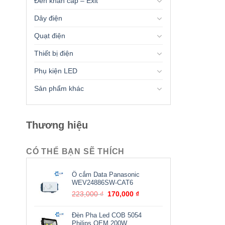
Đèn khẩn cấp – Exit
Dây điện
Quạt điện
Thiết bị điện
Phụ kiện LED
Sản phẩm khác
Thương hiệu
CÓ THỂ BẠN SẼ THÍCH
Ổ cắm Data Panasonic
WEV24886SW-CAT6
Giá
Giá
223,000
₫
170,000
₫
gốc
hiện
là:
tại
Đèn Pha Led COB 5054
223,000 ₫.
là:
Philips OEM 200W