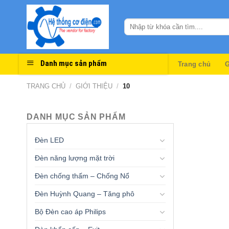
Skip
to
content
Danh mục sản phẩm
Trang chủ
G
TRANG CHỦ
/
GIỚI THIỆU
/
10
DANH MỤC SẢN PHẨM
Đèn LED
Đèn năng lượng mặt trời
Đèn chống thấm – Chống Nổ
Đèn Huỳnh Quang – Tăng phô
Bộ Đèn cao áp Philips