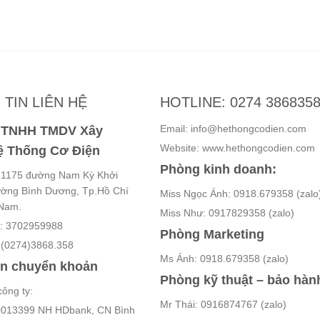
TIN LIÊN HỆ
HOTLINE: 0274 386835
Email: info@hethongcodien.com
y TNHH TMDV Xây
Website: www.hethongcodien.com
 Thống Cơ Điện
Phòng kinh doanh:
ố 1175 đường Nam Kỳ Khởi
ường Bình Dương, Tp.Hồ Chí
Miss Ngọc Ánh: 0918.679358 (zalo
 Nam.
Miss Như: 0917829358 (zalo)
ế: 3702959988
Phòng Marketing
: (0274)3868.358
Ms Ánh: 0918.679358 (zalo)
in chuyển khoản
Phòng kỹ thuật – bảo hàn
công ty:
Mr Thái: 0916874767 (zalo)
013399 NH HDbank, CN Bình