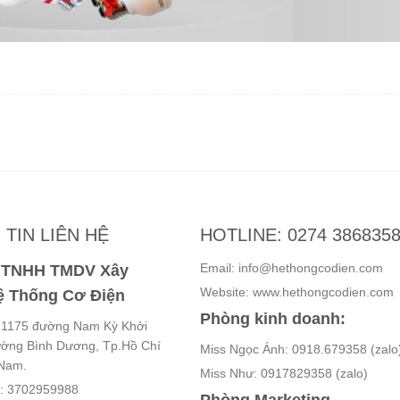
TIN LIÊN HỆ
HOTLINE: 0274 386835
Email: info@hethongcodien.com
y TNHH TMDV Xây
Website: www.hethongcodien.com
 Thống Cơ Điện
Phòng kinh doanh:
ố 1175 đường Nam Kỳ Khởi
ường Bình Dương, Tp.Hồ Chí
Miss Ngọc Ánh: 0918.679358 (zalo
 Nam.
Miss Như: 0917829358 (zalo)
ế: 3702959988