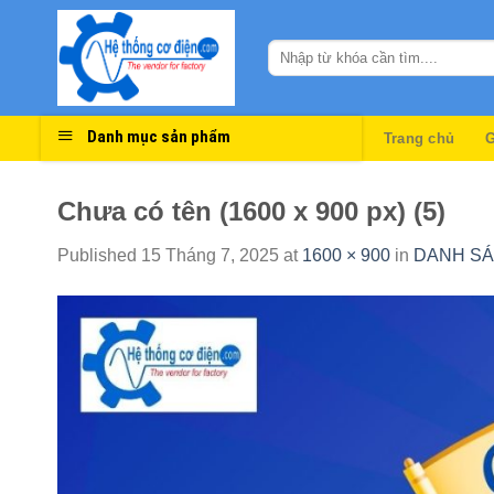
Skip
to
content
Danh mục sản phẩm
Trang chủ
G
Chưa có tên (1600 x 900 px) (5)
Published
15 Tháng 7, 2025
at
1600 × 900
in
DANH SÁ