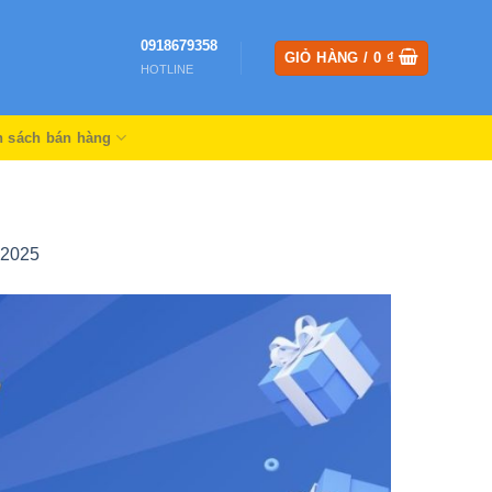
0918679358
GIỎ HÀNG /
0
₫
HOTLINE
h sách bán hàng
2025