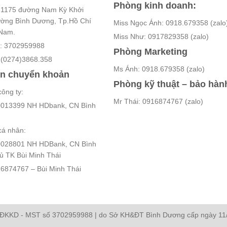
Phòng kinh doanh:
ố 1175 đường Nam Kỳ Khởi
ường Bình Dương, Tp.Hồ Chí
Miss Ngọc Ánh: 0918.679358 (zalo
 Nam.
Miss Như: 0917829358 (zalo)
ế: 3702959988
Phòng Marketing
: (0274)3868.358
Ms Ánh: 0918.679358 (zalo)
in chuyển khoản
Phòng kỹ thuật – bảo hàn
công ty:
Mr Thái: 0916874767 (zalo)
013399 NH HDbank, CN Bình
cá nhân:
028801 NH HDBank, CN Bình
 TK Bùi Minh Thái
6874767 – Bùi Minh Thái
ĐKKD - MST số 3702959988 | do Sở KH&ĐT Bình Dương cấp ngày 11