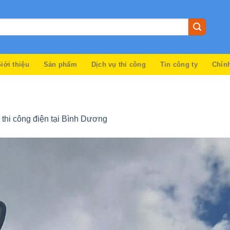
iới thiệu
Sản phẩm
Dịch vụ thi công
Tin công ty
Chín
 thi công điện tại Bình Dương