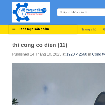
Skip
to
content
Danh mục sản phẩm
Trang chủ
G
thi cong co dien (11)
Published
14 Tháng 10, 2023
at
1920 × 2560
in
Công ty