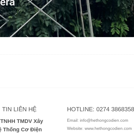
TIN LIÊN HỆ
HOTLINE: 0274 386835
Email: info@hethongcodien.com
y TNHH TMDV Xây
Website: www.hethongcodien.com
 Thống Cơ Điện