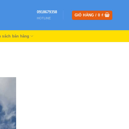
0918679358
GIỎ HÀNG /
0
₫
HOTLINE
h sách bán hàng