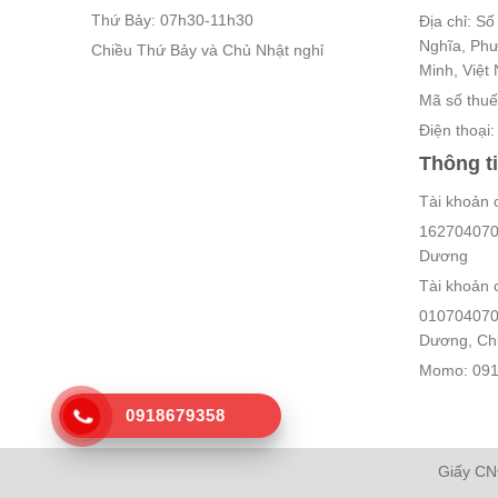
Thứ Bảy: 07h30-11h30
Địa chỉ: S
Nghĩa, Ph
Chiều Thứ Bảy và Chủ Nhật nghỉ
Minh, Việt
Mã số thu
Điện thoại
Thông t
Tài khoản 
162704070
Dương
Tài khoản 
010704070
Dương, Chủ
Momo: 091
0918679358
Giấy CN