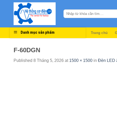
Skip
to
content
Danh mục sản phẩm
Trang chủ
G
F-60DGN
Published
8 Tháng 5, 2026
at
1500 × 1500
in
Đèn LED 