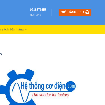
0918679358
GIỎ HÀNG /
0
₫
HOTLINE
h sách bán hàng
2W