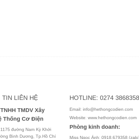
TIN LIÊN HỆ
HOTLINE: 0274 386835
Email: info@hethongcodien.com
y TNHH TMDV Xây
Website: www.hethongcodien.com
 Thống Cơ Điện
Phòng kinh doanh:
ố 1175 đường Nam Kỳ Khởi
ường Bình Dương, Tp.Hồ Chí
Miss Ngọc Ánh: 0918.679358 (zalo