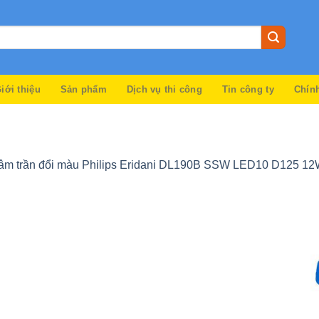
iới thiệu
Sản phẩm
Dịch vụ thi công
Tin công ty
Chín
âm trần đổi màu Philips Eridani DL190B SSW LED10 D125 1