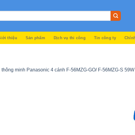
iới thiệu
Sản phẩm
Dịch vụ thi công
Tin công ty
Chín
ần thông minh Panasonic 4 cánh F-56MZG-GO/ F-56MZG-S 59W