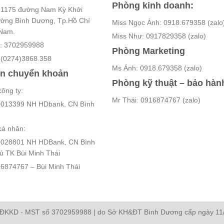
Phòng kinh doanh:
ố 1175 đường Nam Kỳ Khởi
ường Bình Dương, Tp.Hồ Chí
Miss Ngọc Ánh: 0918.679358 (zalo
 Nam.
Miss Như: 0917829358 (zalo)
ế: 3702959988
Phòng Marketing
: (0274)3868.358
Ms Ánh: 0918.679358 (zalo)
in chuyển khoản
Phòng kỹ thuật – bảo hàn
công ty:
Mr Thái: 0916874767 (zalo)
013399 NH HDbank, CN Bình
cá nhân:
028801 NH HDBank, CN Bình
 TK Bùi Minh Thái
6874767 – Bùi Minh Thái
ĐKKD - MST số 3702959988 | do Sở KH&ĐT Bình Dương cấp ngày 11