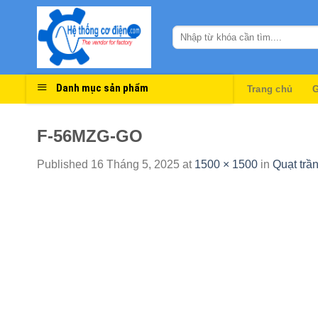
Skip
to
content
Danh mục sản phẩm
Trang chủ
G
F-56MZG-GO
Published
16 Tháng 5, 2025
at
1500 × 1500
in
Quạt tr