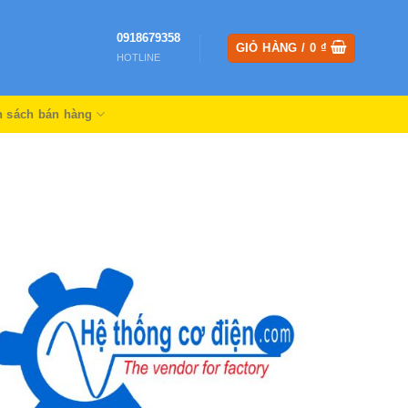
0918679358
GIỎ HÀNG /
0
₫
HOTLINE
h sách bán hàng