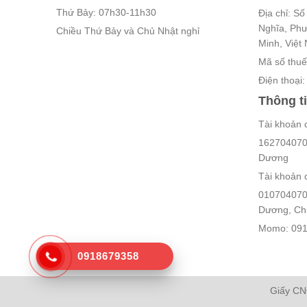
Thứ Bảy: 07h30-11h30
Địa chỉ: S
Nghĩa, Ph
Chiều Thứ Bảy và Chủ Nhật nghỉ
Minh, Việt
Mã số thu
Điện thoại
Thông t
Tài khoản 
162704070
Dương
Tài khoản 
010704070
Dương, Chủ
Momo: 091
0918679358
Giấy CN