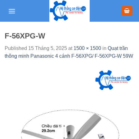
Skip
to
content
F-56XPG-W
Published
15 Tháng 5, 2025
at
1500 × 1500
in
Quạt trần
thông minh Panasonic 4 cánh F-56XPG/ F-56XPG-W 59W