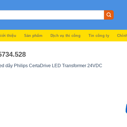
iới thiệu
Sản phẩm
Dịch vụ thi công
Tin công ty
Chín
5734.528
d dây Philips CertaDrive LED Transformer 24VDC