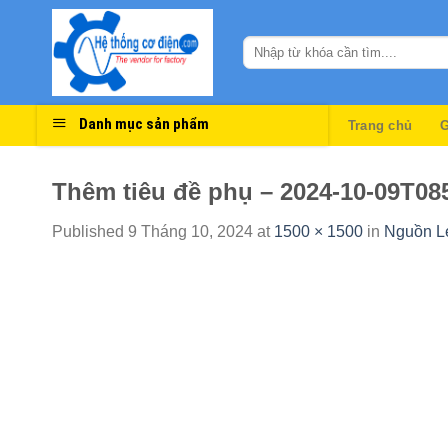
Skip
to
content
Danh mục sản phẩm
Trang chủ
G
Thêm tiêu đề phụ – 2024-10-09T08
Published
9 Tháng 10, 2024
at
1500 × 1500
in
Nguồn Le