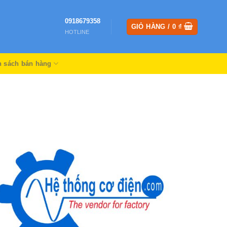
0918679358
GIỎ HÀNG /
0
₫
HOTLINE
h sách bán hàng