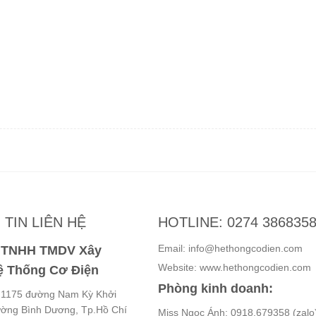
TIN LIÊN HỆ
HOTLINE: 0274 386835
Email: info@hethongcodien.com
y TNHH TMDV Xây
Website: www.hethongcodien.com
 Thống Cơ Điện
Phòng kinh doanh:
ố 1175 đường Nam Kỳ Khởi
ường Bình Dương, Tp.Hồ Chí
Miss Ngọc Ánh: 0918.679358 (zalo