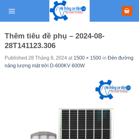
Skip
to
content
Thêm tiêu đề phụ – 2024-08-
28T141123.306
Published
28 Tháng 8, 2024
at
1500 × 1500
in
Đèn đường
năng lượng mặt trời D-600KV 600W