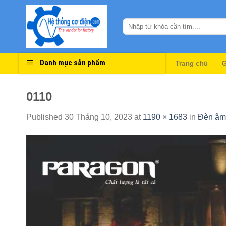
Skip
to
content
Danh mục sản phẩm
Trang chủ
G
0110
Published
30 Tháng 10, 2023
at
1190 × 1683
in
Đèn âm