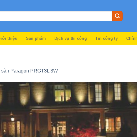
iới thiệu
Sản phẩm
Dịch vụ thi công
Tin công ty
Chín
 sàn Paragon PRGT3L 3W