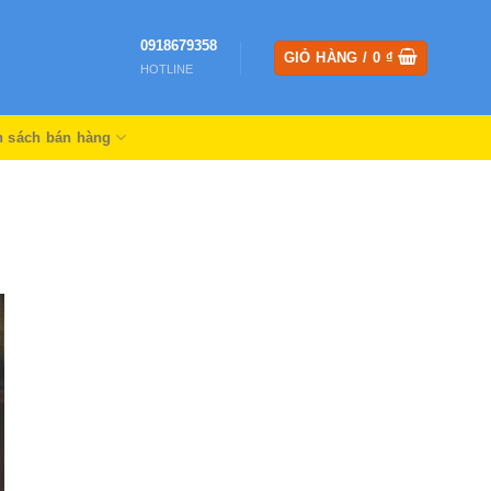
0918679358
GIỎ HÀNG /
0
₫
HOTLINE
h sách bán hàng