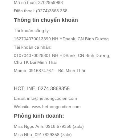
Mã số thuế: 3702959988
Điện thoại: (0274)3868.358
Thông tin chuyển khoản
Tài khoản công ty:
162704070013399 NH HDbank, CN Bình Dương
Tài khoản cá nhân:
010704070028801 NH HDBank, CN Bình Dương,
Chủ TK Bùi Minh Thái
Momo: 0916874767 – Bùi Minh Thái
HOTLINE: 0274 3868358
Email: info@hethongcodien.com
Website: www.hethongcodien.com
Phòng kinh doanh:
Miss Ngọc Ánh: 0918.679358 (zalo)
Miss Như: 0917829358 (zalo)