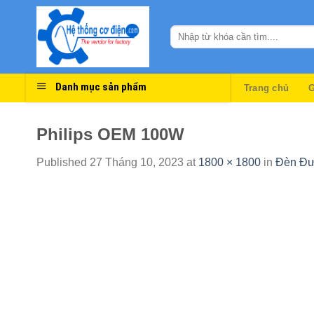
Skip
to
content
Danh mục sản phẩm
Trang chủ
G
Philips OEM 100W
Published
27 Tháng 10, 2023
at
1800 × 1800
in
Đèn Đư