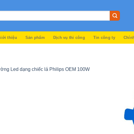
iới thiệu
Sản phẩm
Dịch vụ thi công
Tin công ty
Chín
ờng Led dạng chiếc lá Philips OEM 100W