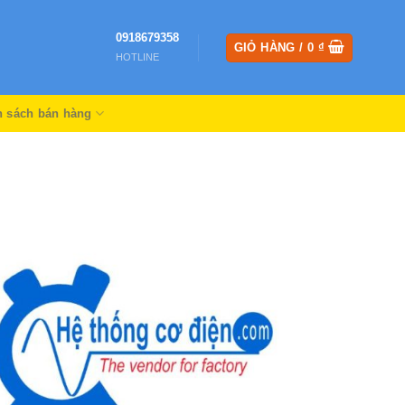
0918679358
GIỎ HÀNG /
0
₫
HOTLINE
h sách bán hàng