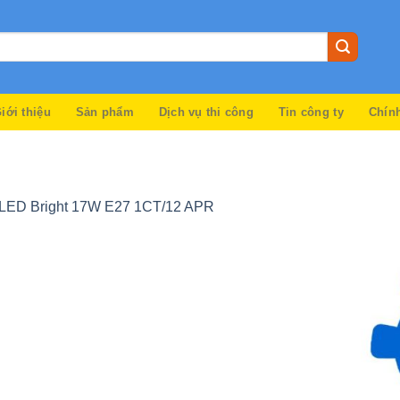
iới thiệu
Sản phẩm
Dịch vụ thi công
Tin công ty
Chín
s LED Bright 17W E27 1CT/12 APR