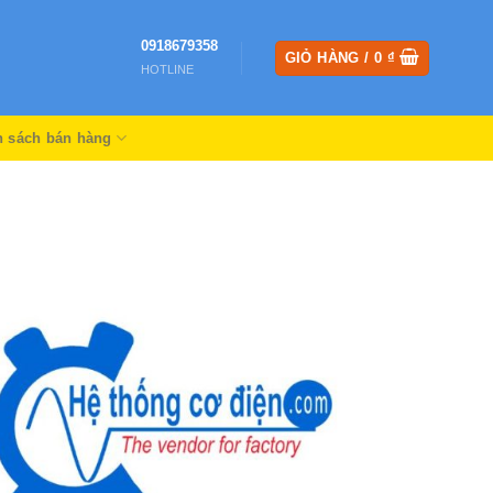
0918679358
GIỎ HÀNG /
0
₫
HOTLINE
h sách bán hàng