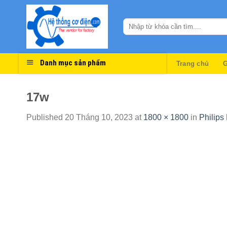
Skip
to
content
Danh mục sản phẩm
Trang chủ
G
17w
Published
20 Tháng 10, 2023
at
1800 × 1800
in
Philip