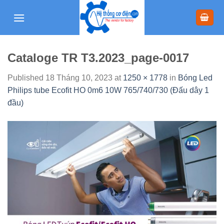
Skip
to
content
Cataloge TR T3.2023_page-0017
Published
18 Tháng 10, 2023
at
1250 × 1778
in
Bóng Led
Philips tube Ecofit HO 0m6 10W 765/740/730 (Đấu dây 1
đầu)