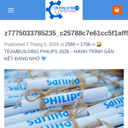
Skip
to
content
z7775033785235_c25788c7e61cc5f1aff
Published
7 Tháng 5, 2026
at
2560 × 1706
in
TEAMBUILDING PHILIPS 2026 – HÀNH TRÌNH GẮN
KẾT ĐÁNG NHỚ