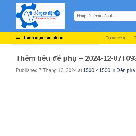
Skip
to
content
Danh mục sản phẩm
Trang chủ
G
Thêm tiêu đề phụ – 2024-12-07T09
Published
7 Tháng 12, 2024
at
1500 × 1500
in
Đèn pha