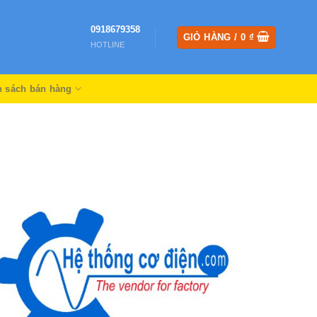
0918679358
GIỎ HÀNG /
0
₫
HOTLINE
h sách bán hàng