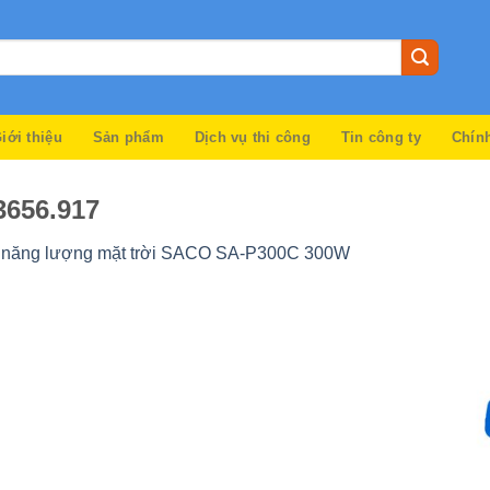
iới thiệu
Sản phẩm
Dịch vụ thi công
Tin công ty
Chín
3656.917
 năng lượng mặt trời SACO SA-P300C 300W