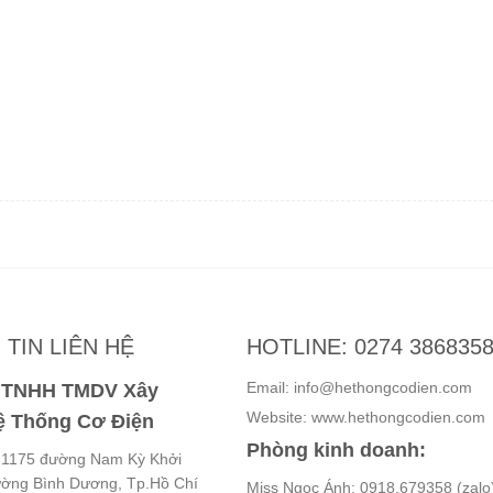
TIN LIÊN HỆ
HOTLINE: 0274 386835
Email: info@hethongcodien.com
y TNHH TMDV Xây
Website: www.hethongcodien.com
 Thống Cơ Điện
Phòng kinh doanh:
ố 1175 đường Nam Kỳ Khởi
ường Bình Dương, Tp.Hồ Chí
Miss Ngọc Ánh: 0918.679358 (zalo