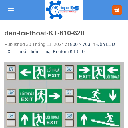
Skip
to
content
den-loi-thoat-KT-610-620
Published
30 Tháng 11, 2024
at
800 × 763
in
Đèn LED
EXIT Thoát Hiểm 1 mặt Kentom KT-610