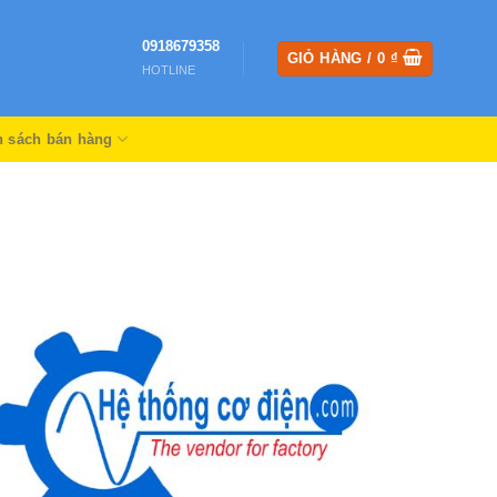
0918679358
GIỎ HÀNG /
0
₫
HOTLINE
h sách bán hàng