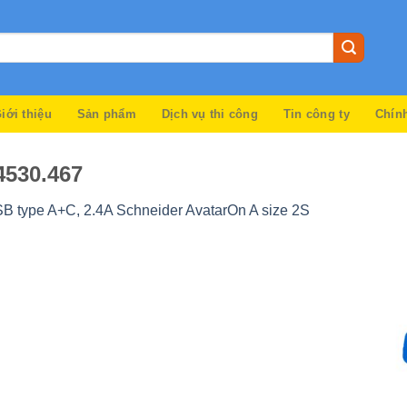
iới thiệu
Sản phẩm
Dịch vụ thi công
Tin công ty
Chín
4530.467
B type A+C, 2.4A Schneider AvatarOn A size 2S