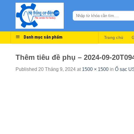
Skip
to
content
Danh mục sản phẩm
Trang chủ
G
Thêm tiêu đề phụ – 2024-09-20T09
Published
20 Tháng 9, 2024
at
1500 × 1500
in
Ổ sạc US