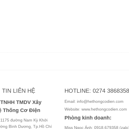
TIN LIÊN HỆ
HOTLINE: 0274 386835
Email: info@hethongcodien.com
y TNHH TMDV Xây
Website: www.hethongcodien.com
 Thống Cơ Điện
Phòng kinh doanh:
ố 1175 đường Nam Kỳ Khởi
ường Bình Dương, Tp.Hồ Chí
Miss Ngọc Ánh: 0918.679358 (zalo