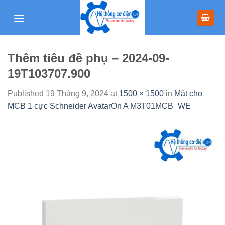
Skip
to
content
Thêm tiêu đề phụ – 2024-09-
19T103707.900
Published
19 Tháng 9, 2024
at
1500 × 1500
in
Mặt cho
MCB 1 cực Schneider AvatarOn A M3T01MCB_WE