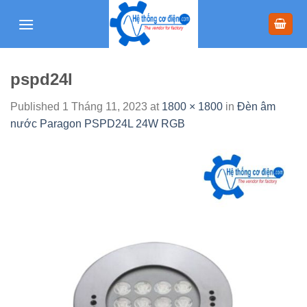
Skip
to
content
pspd24l
Published
1 Tháng 11, 2023
at
1800 × 1800
in
Đèn âm
nước Paragon PSPD24L 24W RGB